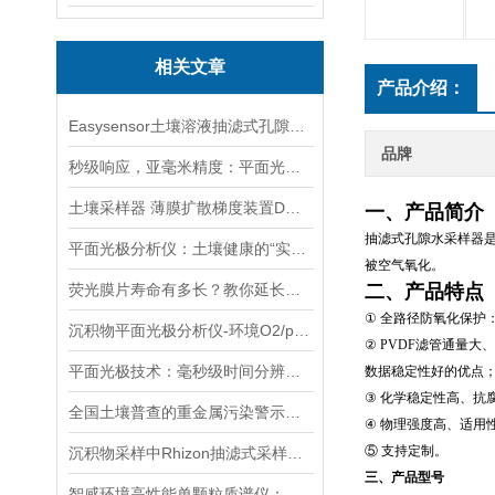
相关文章
产品介绍：
Easysensor土壤溶液抽滤式孔隙水采样器根际底泥湿地间隙水取样器
品牌
秒级响应，亚毫米精度：平面光极技术在水土环境监测中的最新应用
土壤采样器 薄膜扩散梯度装置DGT磷的分析与数据处理
一、产品简介
抽滤式孔隙水采样器
平面光极分析仪：土壤健康的“实时守护者”
被空气氧化。
荧光膜片寿命有多长？教你延长仪器使用时间的小技巧
二、产品特点
①
全路径防氧化保护
沉积物平面光极分析仪-环境O2/pH/CO2物理化学分析仪介绍
②
PVDF滤管通量大
平面光极技术：毫秒级时间分辨率，实时监测待测物微区变化
数据稳定性好的优点
③
化学
稳定性高、抗
全国土壤普查的重金属污染警示与薄膜扩散梯度技术的解决之道
④
物理强度高、适用
⑤
支持定制。
沉积物采样中Rhizon抽滤式采样器与传统的采样方法相比有何优势？
三、产品型号
智感环境高性能单颗粒质谱仪：开启PM2.5源解析新时代