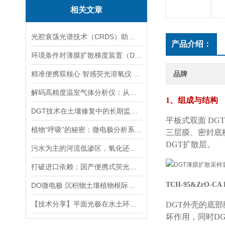
相关文章
光腔衰荡光谱技术（CRDS）助力水汽同位素精准探测
产品介绍：
环境条件对薄膜扩散梯度装置（DGT）测量结果的影响有多大？
精准便携双核心 智感荧光溶氧仪 重塑水质监测优选标准
品牌
解码高精度温室气体分析仪：从核心技术迭代到全场景应用落地
1
、组成与结构
DGT技术在土壤修复中的长期监测效果如何？
平板式双面 DGT
植物“呼吸”的秘密：微电极分析系统在叶片根际组织中的精准分析
三层膜、密封底
DGT
扩散层。
污水为主的河流低渗区，氧化还原梯度驱动的微生物群落模式和分子生态网络
打破进口依赖：国产便携式荧光溶氧传感器的技术突破与融合创新
TCH-95&ZrO-CA
DO微电极 沉积物土壤植物根际检测分析微电极分析系统耗材
【技术分享】平面光极在水土环境精细化检测中的应用：二维高分辨实时监测
DGT
外壳的底部
坏作用，同时
D