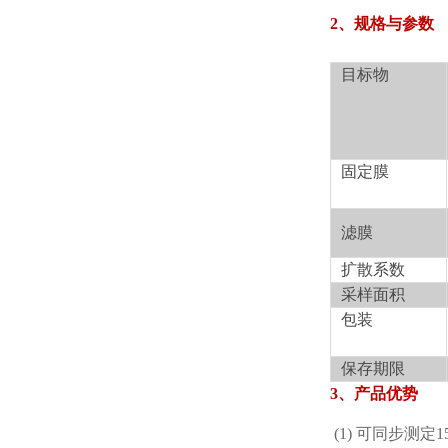
2
、规格与参数
目标物
固定膜
滤膜
扩散系数
采样面积
包装
保存期限
3
、产品优势
(1)
可同步测定15