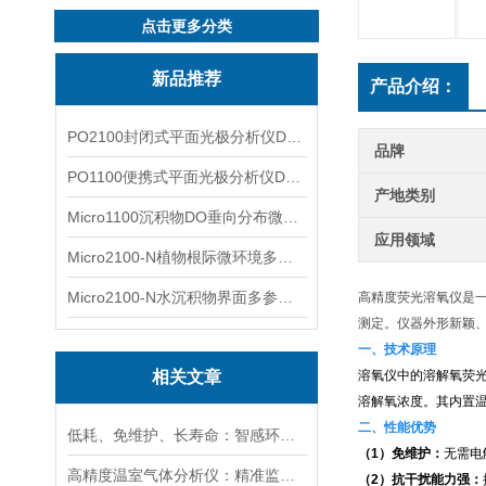
点击更多分类
新品推荐
产品介绍：
PO2100封闭式平面光极分析仪DO二维成像
品牌
PO1100便携式平面光极分析仪DO二维成像
产地类别
Micro1100沉积物DO垂向分布微电极测量系统
应用领域
Micro2100-N植物根际微环境多通道微电极分析系统
Micro2100-N水沉积物界面多参数微电极分析系统
高精度荧光溶氧仪是
测定。仪器外形新颖
一、技术原理
相关文章
溶氧仪中的溶解氧荧
溶解氧浓度。其内置
二、性能优势
低耗、免维护、长寿命：智感环境荧光法溶氧传感器实力出圈
（1）免维护：
无需电
高精度温室气体分析仪：精准监测温室气体排放，助力碳中和目标
（2）抗干扰能力强：