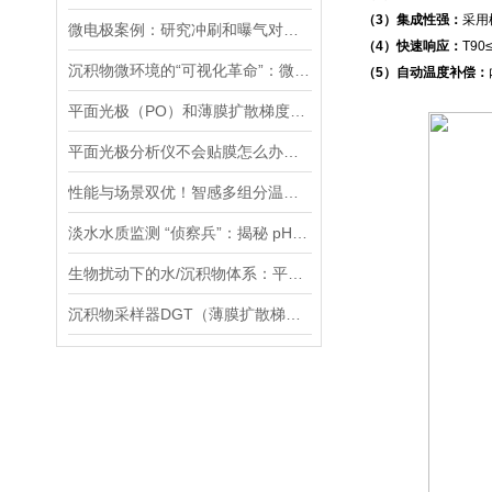
（3）集成性强：
采用
微电极案例：研究冲刷和曝气对膜曝气生物膜影响：N2O排放分析
（4）快速响应：
T9
沉积物微环境的“可视化革命”：微电极技术如何破解关键参数监测难题
（5）自动温度补偿：
平面光极（PO）和薄膜扩散梯度（DGT）技术联用研究镉的迁移转化过程案例
平面光极分析仪不会贴膜怎么办，手把手教您，包教包会！
性能与场景双优！智感多组分温室气体分析仪高精度、全场景的监测解决方案
淡水水质监测 “侦察兵”：揭秘 pH、ORP 等七大参数传感器的硬核实力
生物扰动下的水/沉积物体系：平面光极技术揭示的新视角
沉积物采样器DGT（薄膜扩散梯度）在多种环境介质中都有应用