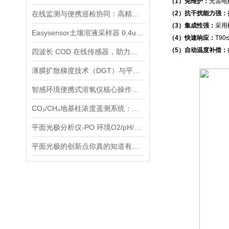
（1）免维护：
无需电
在线监测与便携巡检协同：高精度荧光溶氧仪产品矩阵全解析
（2）抗干扰能力强：
（3）集成性强：
采用
Easysensor土壤溶液采样器 0.4um孔隙水采样器简介
（4）快速响应：
T9
（5）自动温度补偿：
四波长 COD 在线传感器，助力河湖地表水有机污染精准评估
薄膜扩散梯度技术（DGT）与平面光极技术（PO）联用：环境监测的新篇章
智感环境便携式溶氧仪核心操作：开机与校准——数据精准的关键环节
CO₂/CH₄地基柱浓度遥测系统：一台设备搞定多气体监测，误差不到 5%
平面光极分析仪-PO 环境O2/pH/CO2物理化学分析仪
平面光极的创新点你真的知道有哪些吗？