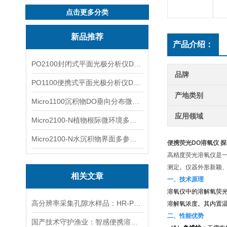
点击更多分类
新品推荐
产品介绍：
PO2100封闭式平面光极分析仪DO二维成像
品牌
PO1100便携式平面光极分析仪DO二维成像
产地类别
Micro1100沉积物DO垂向分布微电极测量系统
应用领域
Micro2100-N植物根际微环境多通道微电极分析系统
Micro2100-N水沉积物界面多参数微电极分析系统
便携荧光DO溶氧仪 
高精度荧光溶氧仪是
测定。仪器外形新颖
相关文章
一、技术原理
溶氧仪中的溶解氧荧
高分辨率采集孔隙水样品：HR-Peeper用5mm分辨率揪出污染线索
溶解氧浓度。其内置
二、性能优势
国产技术守护渔业：智感便携溶氧仪让淡水养殖溶氧监测更高效