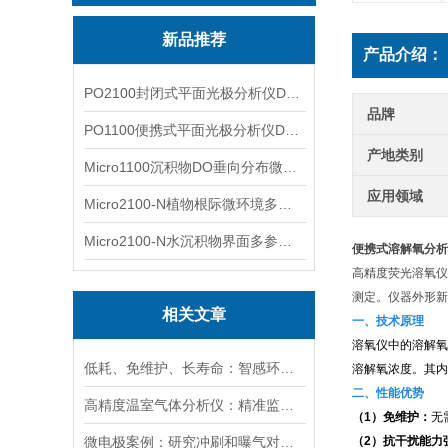
新品推荐
产品介绍：
PO2100封闭式平面光极分析仪DO二维成像
品牌
PO1100便携式平面光极分析仪DO二维成像
产地类别
Micro1100沉积物DO垂向分布微电极测量系统
应用领域
Micro2100-N植物根际微环境多通道微电极分析系统
Micro2100-N水沉积物界面多参数微电极分析系统
便携式溶解氧分析
高精度荧光溶氧仪
测定。仪器外形新
相关文章
一、技术原理
溶氧仪中的溶解氧
低耗、免维护、长寿命：智感环境荧光法溶氧传感器实力出圈
溶解氧浓度。其内
二、性能优势
高精度温室气体分析仪：精准监测温室气体排放，助力碳中和目标
（1）免维护：
无
微电极案例：研究冲刷和曝气对膜曝气生物膜影响：N2O排放分析
（2）抗干扰能力