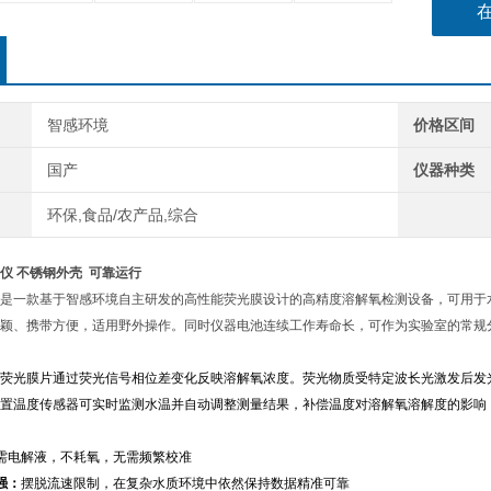
智感环境
价格区间
国产
仪器种类
环保,食品/农产品,综合
仪 不锈钢外壳 可靠运行
是一款基于
智感环境自主研发的高性能荧光膜
设计的高精度溶解氧检测设备，可用于
颖、携带方便，适用野外操作。同时仪器电池连续工作寿命长，可作为实验室的常规
荧光膜片通过荧光信号
相位差变化反映溶解氧浓度。荧光物质受特定波长光激发后发
置温度传感器可实时监测水温并自动调整测量结果，补偿温度对溶解氧溶解度的影响
需电解液，不耗氧，无需频繁校准
强：
摆脱流速限制，在复杂水质环境中依然保持数据精准可靠