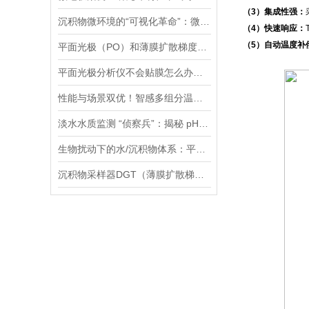
（3）集成性强：
沉积物微环境的“可视化革命”：微电极技术如何破解关键参数监测难题
（4）快速响应：
（5）自动温度补
平面光极（PO）和薄膜扩散梯度（DGT）技术联用研究镉的迁移转化过程案例
平面光极分析仪不会贴膜怎么办，手把手教您，包教包会！
性能与场景双优！智感多组分温室气体分析仪高精度、全场景的监测解决方案
淡水水质监测 “侦察兵”：揭秘 pH、ORP 等七大参数传感器的硬核实力
生物扰动下的水/沉积物体系：平面光极技术揭示的新视角
沉积物采样器DGT（薄膜扩散梯度）在多种环境介质中都有应用