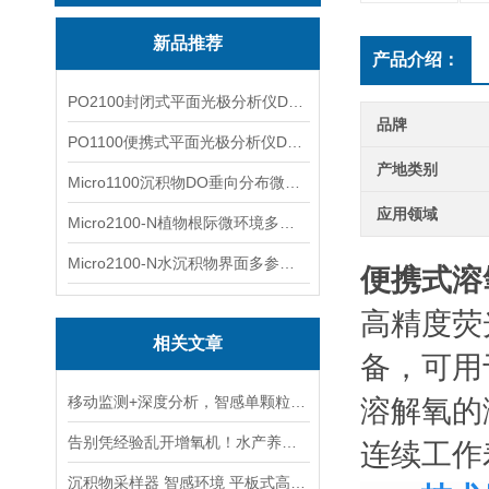
新品推荐
产品介绍：
PO2100封闭式平面光极分析仪DO二维成像
品牌
PO1100便携式平面光极分析仪DO二维成像
产地类别
Micro1100沉积物DO垂向分布微电极测量系统
应用领域
Micro2100-N植物根际微环境多通道微电极分析系统
Micro2100-N水沉积物界面多参数微电极分析系统
便携式溶
高精度荧
相关文章
备，可用
移动监测+深度分析，智感单颗粒质谱仪的硬核实力
溶解氧的
告别凭经验乱开增氧机！水产养殖进入“数据增氧”智能新模式
连续工作
沉积物采样器 智感环境 平板式高分辨HR-TCH DGT