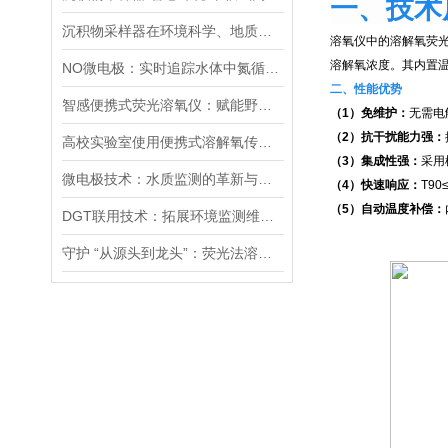
一、技术
沉积物采样器在环境科学、地质学和生物学等领域中被广泛使用
溶氧仪中的溶解氧荧
溶解氧浓度。其内置
NO微电极：实时追踪水体中氮循环的动态变化
二、性能优势
智感便携式荧光溶氧仪：赋能野外复杂环境下的高精度河流监测
（1）免维护：
无需电
（2）抗干扰能力强：
高校实验室使用便携式溶解氧传感器的正确打开方式
（3）集成性强：
采用
微电极技术：水质监测的革新与未来展望
（4）快速响应：
T9
（5）自动温度补偿：
DGT联用技术：拓展环境监测维度与深度
守护 “从源头到龙头”：荧光法溶氧仪在饮用水安全监测中的关键作用