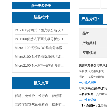
点击更多分类
新品推荐
产品介绍：
PO2100封闭式平面光极分析仪DO二维成像
品牌
PO1100便携式平面光极分析仪DO二维成像
产地类别
Micro1100沉积物DO垂向分布微电极测量系统
应用领域
Micro2100-N植物根际微环境多通道微电极分析系统
Micro2100-N水沉积物界面多参数微电极分析系统
便携式溶氧仪 溶氧浓
高精度荧光溶氧仪是
测定。仪器外形新颖
相关文章
一、技术原理
溶氧仪中的溶解氧荧
溶解氧浓度。其内置
低耗、免维护、长寿命：智感环境荧光法溶氧传感器实力出圈
二、性能优势
高精度温室气体分析仪：精准监测温室气体排放，助力碳中和目标
（1）免维护：
无需电