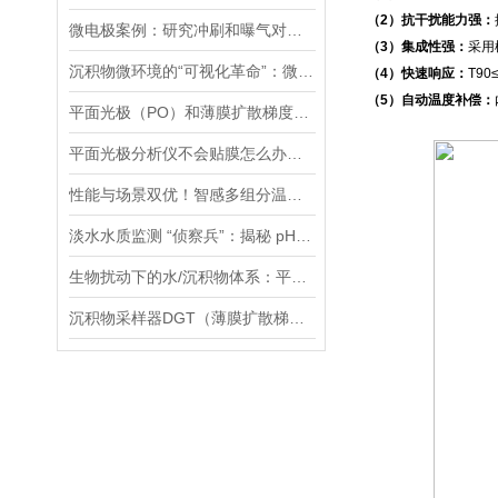
（2）抗干扰能力强：
微电极案例：研究冲刷和曝气对膜曝气生物膜影响：N2O排放分析
（3）集成性强：
采用
沉积物微环境的“可视化革命”：微电极技术如何破解关键参数监测难题
（4）快速响应：
T9
（5）自动温度补偿：
平面光极（PO）和薄膜扩散梯度（DGT）技术联用研究镉的迁移转化过程案例
平面光极分析仪不会贴膜怎么办，手把手教您，包教包会！
性能与场景双优！智感多组分温室气体分析仪高精度、全场景的监测解决方案
淡水水质监测 “侦察兵”：揭秘 pH、ORP 等七大参数传感器的硬核实力
生物扰动下的水/沉积物体系：平面光极技术揭示的新视角
沉积物采样器DGT（薄膜扩散梯度）在多种环境介质中都有应用