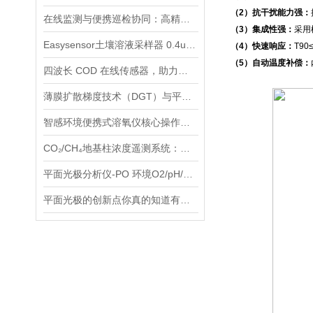
（2）抗干扰能力强：
在线监测与便携巡检协同：高精度荧光溶氧仪产品矩阵全解析
（3）集成性强：
采用
Easysensor土壤溶液采样器 0.4um孔隙水采样器简介
（4）快速响应：
T9
（5）自动温度补偿：
四波长 COD 在线传感器，助力河湖地表水有机污染精准评估
薄膜扩散梯度技术（DGT）与平面光极技术（PO）联用：环境监测的新篇章
智感环境便携式溶氧仪核心操作：开机与校准——数据精准的关键环节
CO₂/CH₄地基柱浓度遥测系统：一台设备搞定多气体监测，误差不到 5%
平面光极分析仪-PO 环境O2/pH/CO2物理化学分析仪
平面光极的创新点你真的知道有哪些吗？