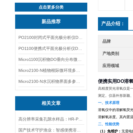
点击更多分类
新品推荐
产品介绍：
PO2100封闭式平面光极分析仪DO二维成像
品牌
PO1100便携式平面光极分析仪DO二维成像
产地类别
Micro1100沉积物DO垂向分布微电极测量系统
应用领域
Micro2100-N植物根际微环境多通道微电极分析系统
便携实用DO溶
Micro2100-N水沉积物界面多参数微电极分析系统
高精度荧光溶氧仪是
测定。仪器外形新颖
相关文章
一、技术原理
溶氧仪中的溶解氧荧
溶解氧浓度。其内置
高分辨率采集孔隙水样品：HR-Peeper用5mm分辨率揪出污染线索
二、性能优势
国产技术守护渔业：智感便携溶氧仪让淡水养殖溶氧监测更高效
（1）免维护：
无需电