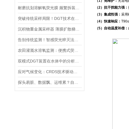
（1）免维护：
无需电
耐磨抗划溶解氧荧光膜 频繁拆装巡检专用膜片
（2）抗干扰能力强：
（3）集成性强：
采用
突破传统采样局限！DGT技术在土壤重金属评估与水-沉积物界面的研究应用
（4）快速响应：
T9
（5）自动温度补偿：
沉积物重金属采样器 薄膜扩散梯度装置DGT
告别传统监测！智感荧光猝灭法便携式溶氧仪，让淡水DO数据无所遁形
农田灌溉水溶氧监测：便携式荧光溶氧仪如何助力作物增产
双模式DGT装置在水体中的分析实验与操作流程分享
应对气候变化：CRDS技术驱动的高精度温室气体分析仪，重塑精准监测新格局
探头易脏、数据飘、运维累？自清洁COD传感器，搞定长期水下监测难题