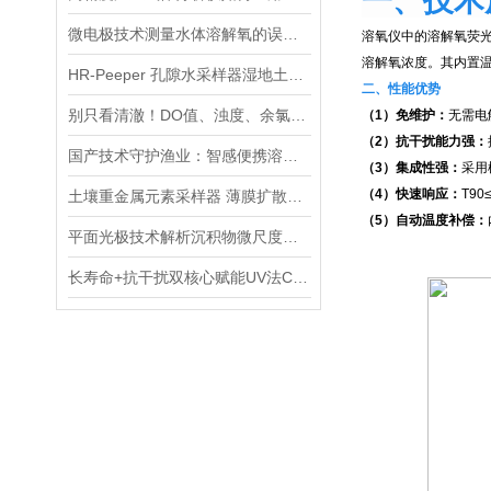
一、技术
微电极技术测量水体溶解氧的误差溯源与精准优化策略
溶氧仪中的溶解氧荧
溶解氧浓度。其内置
HR-Peeper 孔隙水采样器湿地土壤或沉积物可溶性目标物质
二、性能优势
别只看清澈！DO值、浊度、余氯……6大指标告诉你水有多“干净”
（1）免维护：
无需电
（2）抗干扰能力强：
国产技术守护渔业：智感便携溶氧仪让淡水养殖溶氧监测更高效
（3）集成性强：
采用
（4）快速响应：
T9
土壤重金属元素采样器 薄膜扩散梯度装置DGT
（5）自动温度补偿：
平面光极技术解析沉积物微尺度动态：DO与pH参数的分布特征及变化规律
长寿命+抗干扰双核心赋能UV法COD检测仪精准监控