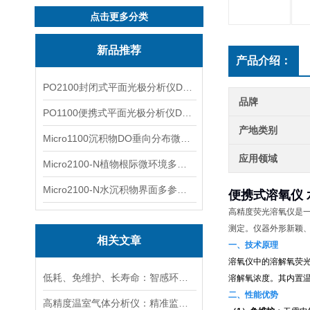
点击更多分类
新品推荐
产品介绍：
PO2100封闭式平面光极分析仪DO二维成像
品牌
PO1100便携式平面光极分析仪DO二维成像
产地类别
Micro1100沉积物DO垂向分布微电极测量系统
应用领域
Micro2100-N植物根际微环境多通道微电极分析系统
Micro2100-N水沉积物界面多参数微电极分析系统
便携式溶氧仪
高精度荧光溶氧仪是
测定。仪器外形新颖
相关文章
一、技术原理
溶氧仪中的溶解氧荧
低耗、免维护、长寿命：智感环境荧光法溶氧传感器实力出圈
溶解氧浓度。其内置
二、性能优势
高精度温室气体分析仪：精准监测温室气体排放，助力碳中和目标