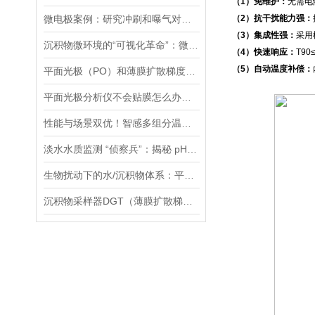
（1）免维护：
无需电
微电极案例：研究冲刷和曝气对膜曝气生物膜影响：N2O排放分析
（2）抗干扰能力强：
（3）集成性强：
采用
沉积物微环境的“可视化革命”：微电极技术如何破解关键参数监测难题
（4）快速响应：
T9
（5）自动温度补偿：
平面光极（PO）和薄膜扩散梯度（DGT）技术联用研究镉的迁移转化过程案例
平面光极分析仪不会贴膜怎么办，手把手教您，包教包会！
性能与场景双优！智感多组分温室气体分析仪高精度、全场景的监测解决方案
淡水水质监测 “侦察兵”：揭秘 pH、ORP 等七大参数传感器的硬核实力
生物扰动下的水/沉积物体系：平面光极技术揭示的新视角
沉积物采样器DGT（薄膜扩散梯度）在多种环境介质中都有应用