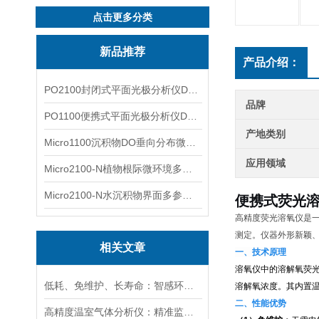
点击更多分类
新品推荐
产品介绍：
PO2100封闭式平面光极分析仪DO二维成像
品牌
PO1100便携式平面光极分析仪DO二维成像
产地类别
Micro1100沉积物DO垂向分布微电极测量系统
应用领域
Micro2100-N植物根际微环境多通道微电极分析系统
Micro2100-N水沉积物界面多参数微电极分析系统
便携式荧光溶
高精度荧光溶氧仪是
测定。仪器外形新颖
相关文章
一、技术原理
溶氧仪中的溶解氧荧
低耗、免维护、长寿命：智感环境荧光法溶氧传感器实力出圈
溶解氧浓度。其内置
二、性能优势
高精度温室气体分析仪：精准监测温室气体排放，助力碳中和目标