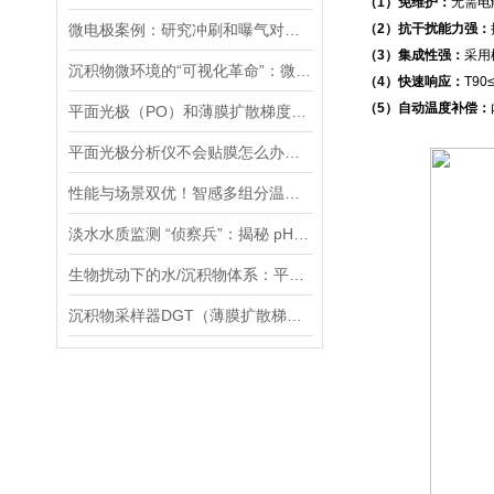
（1）免维护：
无需电
微电极案例：研究冲刷和曝气对膜曝气生物膜影响：N2O排放分析
（2）抗干扰能力强：
（3）集成性强：
采用
沉积物微环境的“可视化革命”：微电极技术如何破解关键参数监测难题
（4）快速响应：
T9
（5）自动温度补偿：
平面光极（PO）和薄膜扩散梯度（DGT）技术联用研究镉的迁移转化过程案例
平面光极分析仪不会贴膜怎么办，手把手教您，包教包会！
性能与场景双优！智感多组分温室气体分析仪高精度、全场景的监测解决方案
淡水水质监测 “侦察兵”：揭秘 pH、ORP 等七大参数传感器的硬核实力
生物扰动下的水/沉积物体系：平面光极技术揭示的新视角
沉积物采样器DGT（薄膜扩散梯度）在多种环境介质中都有应用