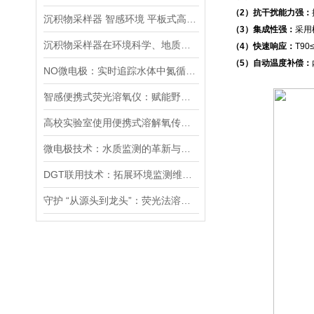
（2）抗干扰能力强：
沉积物采样器 智感环境 平板式高分辨HR-TCH DGT
（3）集成性强：
采用
沉积物采样器在环境科学、地质学和生物学等领域中被广泛使用
（4）快速响应：
T9
（5）自动温度补偿：
NO微电极：实时追踪水体中氮循环的动态变化
智感便携式荧光溶氧仪：赋能野外复杂环境下的高精度河流监测
高校实验室使用便携式溶解氧传感器的正确打开方式
微电极技术：水质监测的革新与未来展望
DGT联用技术：拓展环境监测维度与深度
守护 “从源头到龙头”：荧光法溶氧仪在饮用水安全监测中的关键作用