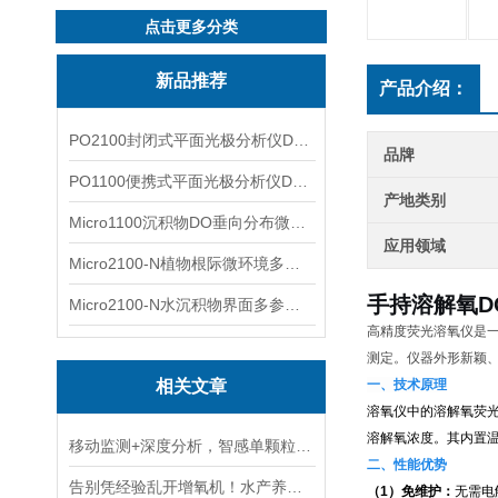
点击更多分类
新品推荐
产品介绍：
PO2100封闭式平面光极分析仪DO二维成像
品牌
PO1100便携式平面光极分析仪DO二维成像
产地类别
Micro1100沉积物DO垂向分布微电极测量系统
应用领域
Micro2100-N植物根际微环境多通道微电极分析系统
手持溶解氧D
Micro2100-N水沉积物界面多参数微电极分析系统
高精度荧光溶氧仪是
测定。仪器外形新颖
相关文章
一、技术原理
溶氧仪中的溶解氧荧
溶解氧浓度。其内置
移动监测+深度分析，智感单颗粒质谱仪的硬核实力
二、性能优势
告别凭经验乱开增氧机！水产养殖进入“数据增氧”智能新模式
（1）免维护：
无需电