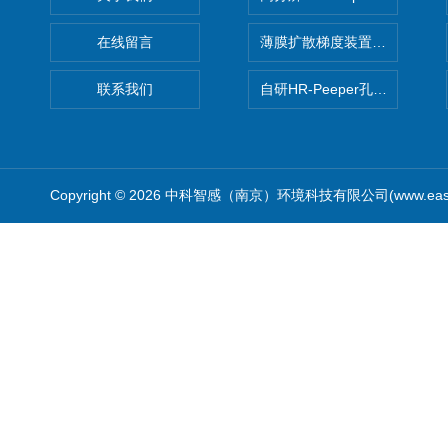
关于我们
高分辨HR-Peeper采样器孔
在线留言
薄膜扩散梯度装置 Agl DGT
联系我们
自研HR-Peeper孔隙水采样器
Copyright © 2026 中科智感（南京）环境科技有限公司(www.easys