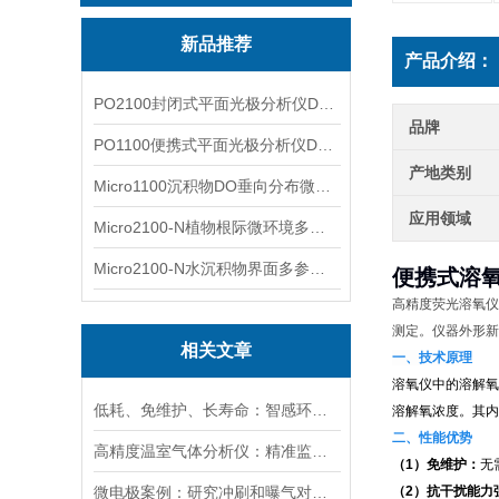
新品推荐
产品介绍：
PO2100封闭式平面光极分析仪DO二维成像
品牌
PO1100便携式平面光极分析仪DO二维成像
产地类别
Micro1100沉积物DO垂向分布微电极测量系统
应用领域
Micro2100-N植物根际微环境多通道微电极分析系统
Micro2100-N水沉积物界面多参数微电极分析系统
便携式溶氧
高精度荧光溶氧仪
测定。仪器外形新
相关文章
一、技术原理
溶氧仪中的溶解氧
低耗、免维护、长寿命：智感环境荧光法溶氧传感器实力出圈
溶解氧浓度。其内
二、性能优势
高精度温室气体分析仪：精准监测温室气体排放，助力碳中和目标
（1）免维护：
无
微电极案例：研究冲刷和曝气对膜曝气生物膜影响：N2O排放分析
（2）抗干扰能力