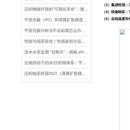
（3）集成性强：
沉积物微环境的“可视化革命”：微电极技术如何破解关键参数监测难题
（4）快速响应：
（5）自动温度补
平面光极（PO）和薄膜扩散梯度（DGT）技术联用研究镉的迁移转化过程案例
平面光极分析仪不会贴膜怎么办，手把手教您，包教包会！
性能与场景双优！智感多组分温室气体分析仪高精度、全场景的监测解决方案
淡水水质监测 “侦察兵”：揭秘 pH、ORP 等七大参数传感器的硬核实力
生物扰动下的水/沉积物体系：平面光极技术揭示的新视角
沉积物采样器DGT（薄膜扩散梯度）在多种环境介质中都有应用