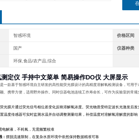
智感环境
价格区间
国产
仪器种类
环保,食品/农产品,综合
测定仪 手持中文菜单 简易操作DO仪 大屏显示
是一款基于
智感环境自主研发的高性能荧光膜
设计的高精度溶解氧检测设备，可用于
颖、携带方便，适用野外操作。同时仪器电池连续工作寿命长，可作为实验室的常规
荧光膜片通过荧光信号
相位差变化反映溶解氧浓度。荧光物质受特定波长光激发后发
置温度传感器可实时监测水温并自动调整测量结果，补偿温度对溶解氧溶解度的影响
需电解液，不耗氧，无需频繁校准
强：
摆脱流速限制，在复杂水质环境中依然保持数据精准可靠