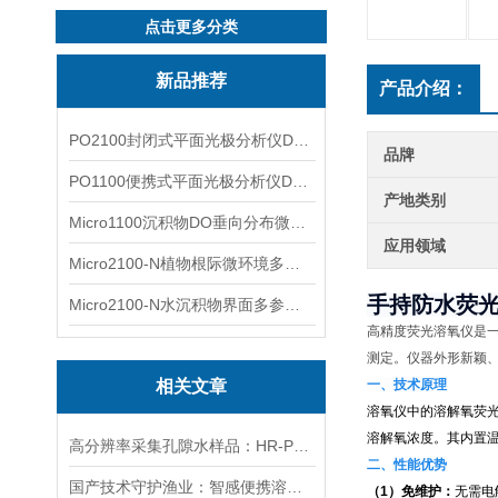
点击更多分类
新品推荐
产品介绍：
PO2100封闭式平面光极分析仪DO二维成像
品牌
PO1100便携式平面光极分析仪DO二维成像
产地类别
Micro1100沉积物DO垂向分布微电极测量系统
应用领域
Micro2100-N植物根际微环境多通道微电极分析系统
手持防水荧光
Micro2100-N水沉积物界面多参数微电极分析系统
高精度荧光溶氧仪是
测定。仪器外形新颖
相关文章
一、技术原理
溶氧仪中的溶解氧荧
溶解氧浓度。其内置
高分辨率采集孔隙水样品：HR-Peeper用5mm分辨率揪出污染线索
二、性能优势
国产技术守护渔业：智感便携溶氧仪让淡水养殖溶氧监测更高效
（1）免维护：
无需电