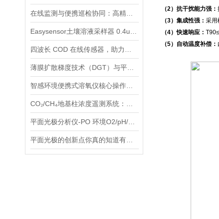
（2）抗干扰能力强：
在线监测与便携巡检协同：高精度荧光溶氧仪产品矩阵全解析
（3）集成性强：
采用
Easysensor土壤溶液采样器 0.4um孔隙水采样器简介
（4）快速响应：
T9
（5）自动温度补偿：
四波长 COD 在线传感器，助力河湖地表水有机污染精准评估
薄膜扩散梯度技术（DGT）与平面光极技术（PO）联用：环境监测的新篇章
智感环境便携式溶氧仪核心操作：开机与校准——数据精准的关键环节
CO₂/CH₄地基柱浓度遥测系统：一台设备搞定多气体监测，误差不到 5%
平面光极分析仪-PO 环境O2/pH/CO2物理化学分析仪
平面光极的创新点你真的知道有哪些吗？