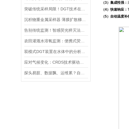
（3）集成性强：
突破传统采样局限！DGT技术在土壤重金属评估与水-沉积物界面的研究应用
（4）快速响应：
（5）自动温度补
沉积物重金属采样器 薄膜扩散梯度装置DGT
告别传统监测！智感荧光猝灭法便携式溶氧仪，让淡水DO数据无所遁形
农田灌溉水溶氧监测：便携式荧光溶氧仪如何助力作物增产
双模式DGT装置在水体中的分析实验与操作流程分享
应对气候变化：CRDS技术驱动的高精度温室气体分析仪，重塑精准监测新格局
探头易脏、数据飘、运维累？自清洁COD传感器，搞定长期水下监测难题