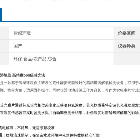
智感环境
价格区间
国产
仪器种类
环保,食品/农产品,综合
溶氧仪 高精度ppb级
荧光法
是一款基于
智感环境自主研发的高性能荧光膜
设计的高精度溶解氧检测设备，可用于
颖、携带方便，适用野外操作。同时仪器电池连续工作寿命长，可作为实验室的常规
荧光膜片通过荧光信号
相位差变化反映溶解氧浓度。荧光物质受特定波长光激发后发
置温度传感器可实时监测水温并自动调整测量结果，补偿温度对溶解氧溶解度的影响
需电解液，不耗氧，无需频繁校准
强：
摆脱流速限制，在复杂水质环境中依然保持数据精准可靠