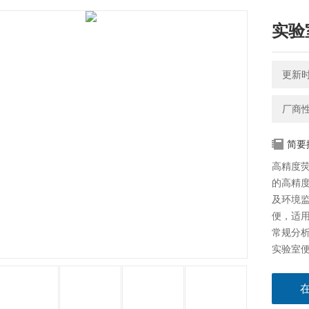
实验
更新时间
厂商
简要
高精度
的高精
及环境
便，适
常规分
实验室便