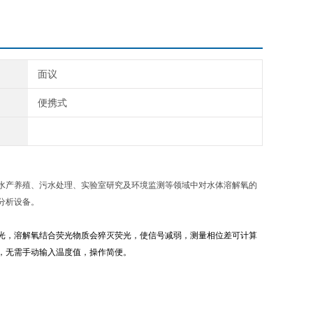
面议
便携式
水产养殖、污水处理、实验室研究及环境监测等领域中对水体溶解氧的
分析设备。
光，溶解氧结合荧光物质会猝灭荧光，使信号减弱，测量相位差可计算
，无需手动输入温度值，操作简便。