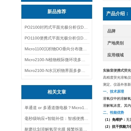
新品推荐
产品介绍：
PO2100封闭式平面光极分析仪DO二维成像
品牌
PO1100便携式平面光极分析仪DO二维成像
产地类别
Micro1100沉积物DO垂向分布微电极测量系统
应用领域
Micro2100-N植物根际微环境多通道微电极分析系统
Micro2100-N水沉积物界面多参数微电极分析系统
实验室便携式荧光
高精度荧光溶氧仪
测定。仪器外形新
相关文章
一、技术原理
溶氧仪中的溶解氧
溶解氧浓度。其内
单通道 or 多通道微电极？Micro1100-N与Micro2100-N采购选型实用指南
二、性能优势
毫秒级响应+智能补偿：智感便携式荧光传感器的核心技术优势解析
（1）免维护：
无
（2）抗干扰能力
耐磨抗划溶解氧荧光膜 频繁拆装巡检专用膜片