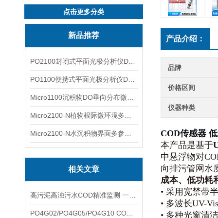
点击更多分类
新品推荐
产品介绍：
PO2100封闭式平面光极分析仪DO二维成像
品牌
PO1100便携式平面光极分析仪DO二维成像
价格区间
Micro1100沉积物DO垂向分布微电极测量系统
仪器种类
Micro2100-N植物根际微环境多通道微电极分析系统
COD传感器 
Micro2100-N水沉积物界面多参数微电极分析系统
本产品是基于
中悬浮物对C
向排污管网水
相关文章
成本、低功耗
• 采用宽禁
高污泥高浊污水COD精准监测 一体化同步浊度检测补偿技术应用说明
• 多波长UV
PO4G02/PO4G05/PO4G10 COD传感器完整选型指南 光程量程差异与适用场景
• 多种光窗