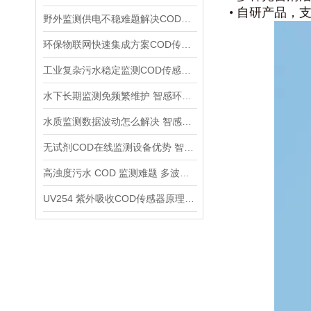
• 自研产品
野外监测供电不稳难题解决COD传感器DC9~24V宽电压适配方案介绍
环保物联网快速集成方案COD传感器RS485 MODBUS通用通讯优势详解
工业复杂污水稳定监测COD传感器 IP68全密封工业防护全面解析
水下长期监测免频繁维护 智感环境COD传感器自动清洁系统详解
水质监测数据波动怎么解决 智感环境COD传感器多重算法稳数据
无试剂COD在线监测设备优势 智感传感器削减长期运维成本
高浊度污水 COD 监测难题 多波长修正COD传感器应用优势
UV254 紫外吸收COD传感器原理 智感多波长在线监测设备应用优势