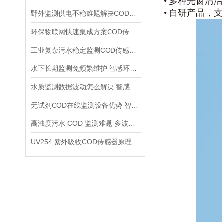
• 多种光窗
• 自研产品
野外监测供电不稳难题解决COD传感器DC9~24V宽电压适配方案介绍
环保物联网快速集成方案COD传感器RS485 MODBUS通用通讯优势详解
工业复杂污水稳定监测COD传感器 IP68全密封工业防护全面解析
水下长期监测免频繁维护 智感环境COD传感器自动清洁系统详解
水质监测数据波动怎么解决 智感环境COD传感器多重算法稳数据
无试剂COD在线监测设备优势 智感传感器削减长期运维成本
高浊度污水 COD 监测难题 多波长修正COD传感器应用优势
UV254 紫外吸收COD传感器原理 智感多波长在线监测设备应用优势