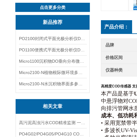
点击更多分类
新品推荐
产品介绍：
PO2100封闭式平面光极分析仪DO二维成像
品牌
PO1100便携式平面光极分析仪DO二维成像
价格区间
Micro1100沉积物DO垂向分布微电极测量系统
仪器种类
Micro2100-N植物根际微环境多通道微电极分析系统
Micro2100-N水沉积物界面多参数微电极分析系统
高精度COD传感器 
本产品是基于
中悬浮物对C
相关文章
向排污管网水
成本、低功耗
• 采用宽禁
高污泥高浊污水COD精准监测 一体化同步浊度检测补偿技术应用说明
• 多波长UV
PO4G02/PO4G05/PO4G10 COD传感器完整选型指南 光程量程差异与适用场景