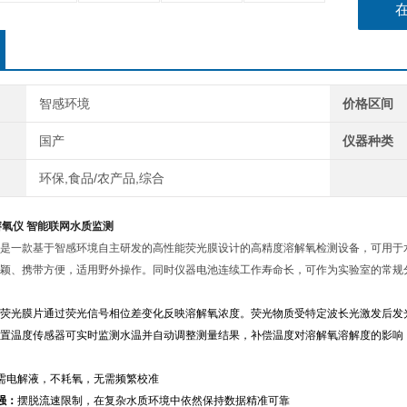
智感环境
价格区间
国产
仪器种类
环保,食品/农产品,综合
溶氧仪 智能联网水质监测
是一款基于
智感环境自主研发的高性能荧光膜
设计的高精度溶解氧检测设备，可用于
颖、携带方便，适用野外操作。同时仪器电池连续工作寿命长，可作为实验室的常规
荧光膜片通过荧光信号
相位差变化反映溶解氧浓度。荧光物质受特定波长光激发后发
置温度传感器可实时监测水温并自动调整测量结果，补偿温度对溶解氧溶解度的影响
需电解液，不耗氧，无需频繁校准
强：
摆脱流速限制，在复杂水质环境中依然保持数据精准可靠