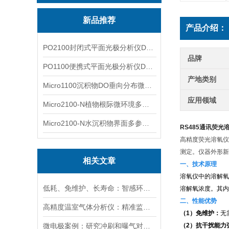
新品推荐
产品介绍：
PO2100封闭式平面光极分析仪DO二维成像
品牌
PO1100便携式平面光极分析仪DO二维成像
产地类别
Micro1100沉积物DO垂向分布微电极测量系统
应用领域
Micro2100-N植物根际微环境多通道微电极分析系统
Micro2100-N水沉积物界面多参数微电极分析系统
RS485通讯荧光
高精度荧光溶氧仪
测定。仪器外形新
相关文章
一、技术原理
溶氧仪中的溶解氧
低耗、免维护、长寿命：智感环境荧光法溶氧传感器实力出圈
溶解氧浓度。其内
二、性能优势
高精度温室气体分析仪：精准监测温室气体排放，助力碳中和目标
（1）免维护：
无
微电极案例：研究冲刷和曝气对膜曝气生物膜影响：N2O排放分析
（2）抗干扰能力