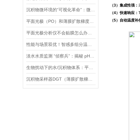
（3）集成性强：
沉积物微环境的“可视化革命”：微电极技术如何破解关键参数监测难题
（4）快速响应：
（5）自动温度补
平面光极（PO）和薄膜扩散梯度（DGT）技术联用研究镉的迁移转化过程案例
平面光极分析仪不会贴膜怎么办，手把手教您，包教包会！
性能与场景双优！智感多组分温室气体分析仪高精度、全场景的监测解决方案
淡水水质监测 “侦察兵”：揭秘 pH、ORP 等七大参数传感器的硬核实力
生物扰动下的水/沉积物体系：平面光极技术揭示的新视角
沉积物采样器DGT（薄膜扩散梯度）在多种环境介质中都有应用