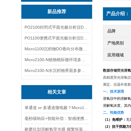
新品推荐
产品介绍：
PO2100封闭式平面光极分析仪DO二维成像
品牌
PO1100便携式平面光极分析仪DO二维成像
产地类别
Micro1100沉积物DO垂向分布微电极测量系统
应用领域
Micro2100-N植物根际微环境多通道微电极分析系统
Micro2100-N水沉积物界面多参数微电极分析系统
数据存储荧光溶氧
高精度荧光溶氧仪
测定。仪器外形新
相关文章
一、技术原理
溶氧仪中的溶解氧
溶解氧浓度。其内
单通道 or 多通道微电极？Micro1100-N与Micro2100-N采购选型实用指南
二、性能优势
毫秒级响应+智能补偿：智感便携式荧光传感器的核心技术优势解析
（1）免维护：
无
（2）抗干扰能力
耐磨抗划溶解氧荧光膜 频繁拆装巡检专用膜片