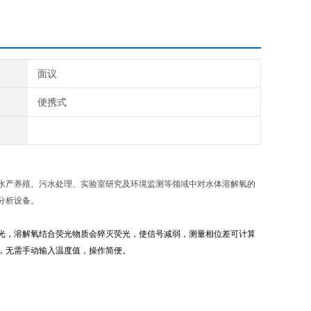
面议
便携式
水产养殖、污水处理、实验室研究及环境监测等领域中对水体溶解氧的
分析设备。
光，溶解氧结合荧光物质会猝灭荧光，使信号减弱，测量相位差可计算
，无需手动输入温度值，操作简便。