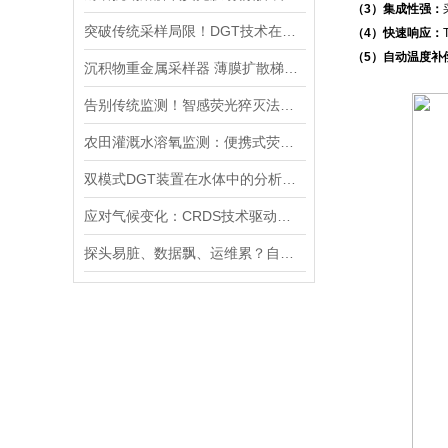
（3）集成性强：
突破传统采样局限！DGT技术在土壤重金属评估与水-沉积物界面的研究应用
（4）快速响应：
（5）自动温度补
沉积物重金属采样器 薄膜扩散梯度装置DGT
告别传统监测！智感荧光猝灭法便携式溶氧仪，让淡水DO数据无所遁形
农田灌溉水溶氧监测：便携式荧光溶氧仪如何助力作物增产
双模式DGT装置在水体中的分析实验与操作流程分享
应对气候变化：CRDS技术驱动的高精度温室气体分析仪，重塑精准监测新格局
探头易脏、数据飘、运维累？自清洁COD传感器，搞定长期水下监测难题