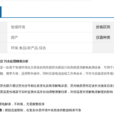
智感环境
价格区间
国产
仪器种类
环保,食品/农产品,综合
仪 污水处理精准分析
是一款基于
智感环境自主研发的高性能荧光膜
设计的高精度溶解氧检测设备，可用于
颖、携带方便，适用野外操作。同时仪器电池连续工作寿命长，可作为实验室的常规
荧光膜片通过荧光信号
相位差变化反映溶解氧浓度。荧光物质受特定波长光激发后发
置温度传感器可实时监测水温并自动调整测量结果，补偿温度对溶解氧溶解度的影响
需电解液，不耗氧，无需频繁校准
强：
摆脱流速限制，在复杂水质环境中依然保持数据精准可靠