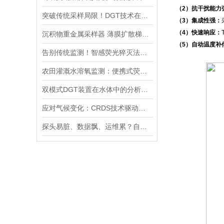
（2）抗干扰能力
突破传统采样局限！DGT技术在土壤重金属评估与水-沉积物界面的研究应用
（3）集成性强：
（4）快速响应：
沉积物重金属采样器 薄膜扩散梯度装置DGT
（5）自动温度补
告别传统监测！智感荧光猝灭法便携式溶氧仪，让淡水DO数据无所遁形
农田灌溉水溶氧监测：便携式荧光溶氧仪如何助力作物增产
双模式DGT装置在水体中的分析实验与操作流程分享
应对气候变化：CRDS技术驱动的高精度温室气体分析仪，重塑精准监测新格局
探头易脏、数据飘、运维累？自清洁COD传感器，搞定长期水下监测难题