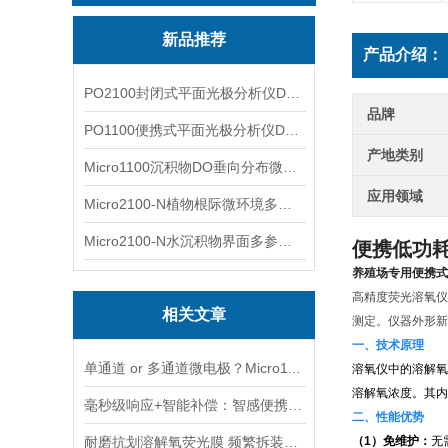
新品推荐
产品介绍：
PO2100封闭式平面光极分析仪DO二维成像
品牌
PO1100便携式平面光极分析仪DO二维成像
产地类别
Micro1100沉积物DO垂向分布微电极测量系统
应用领域
Micro2100-N植物根际微环境多通道微电极分析系统
Micro2100-N水沉积物界面多参数微电极分析系统
便携低功
养殖场专用便携式
高精度荧光溶氧仪
相关文章
测定。仪器外形新
一、技术原理
单通道 or 多通道微电极？Micro1100-N与Micro2100-N采购选型实用指南
溶氧仪中的溶解氧
溶解氧浓度。其内
毫秒级响应+智能补偿：智感便携式荧光传感器的核心技术优势解析
二、性能优势
耐磨抗划溶解氧荧光膜 频繁拆装巡检专用膜片
（1）免维护：
无