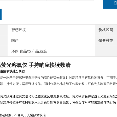
智感环境
价格区间
国产
仪器种类
环保,食品/农产品,综合
耗荧光溶氧仪 手持响应快读数清
溶解氧快速分析仪
是一款基于
智感环境自主研发的高性能荧光膜
设计的高精度溶解氧检测设备，可用于
颖、携带方便，适用野外操作。同时仪器电池连续工作寿命长，可作为实验室的常规
荧光膜片通过荧光信号
相位差变化反映溶解氧浓度。荧光物质受特定波长光激发后发
置温度传感器可实时监测水温并自动调整测量结果，补偿温度对溶解氧溶解度的影响
需电解液，不耗氧，无需频繁校准