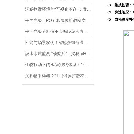
（3）集成性强：
沉积物微环境的“可视化革命”：微电极技术如何破解关键参数监测难题
（4）快速响应：
（5）自动温度补
平面光极（PO）和薄膜扩散梯度（DGT）技术联用研究镉的迁移转化过程案例
平面光极分析仪不会贴膜怎么办，手把手教您，包教包会！
性能与场景双优！智感多组分温室气体分析仪高精度、全场景的监测解决方案
淡水水质监测 “侦察兵”：揭秘 pH、ORP 等七大参数传感器的硬核实力
生物扰动下的水/沉积物体系：平面光极技术揭示的新视角
沉积物采样器DGT（薄膜扩散梯度）在多种环境介质中都有应用