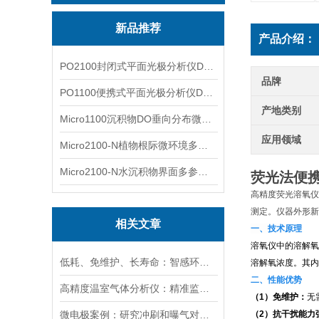
新品推荐
产品介绍：
PO2100封闭式平面光极分析仪DO二维成像
品牌
PO1100便携式平面光极分析仪DO二维成像
产地类别
Micro1100沉积物DO垂向分布微电极测量系统
应用领域
Micro2100-N植物根际微环境多通道微电极分析系统
Micro2100-N水沉积物界面多参数微电极分析系统
荧光法便
高精度荧光溶氧仪
测定。仪器外形新
相关文章
一、技术原理
溶氧仪中的溶解氧
低耗、免维护、长寿命：智感环境荧光法溶氧传感器实力出圈
溶解氧浓度。其内
二、性能优势
高精度温室气体分析仪：精准监测温室气体排放，助力碳中和目标
（1）免维护：
无
微电极案例：研究冲刷和曝气对膜曝气生物膜影响：N2O排放分析
（2）抗干扰能力