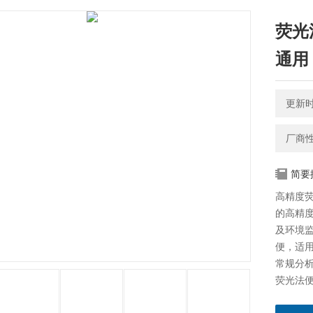
荧光
通用
更新时间
厂商
简要
高精度
的高精
及环境
便，适
常规分
荧光法便