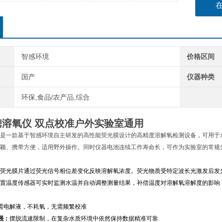
智感环境
价格区间
国产
仪器种类
环保,食品/农产品,综合
携溶氧仪 双点校准户外实验室通用
是一款基于
智感环境自主研发的高性能荧光膜
设计的高精度溶解氧检测设备，可用于
颖、携带方便，适用野外操作。同时仪器电池连续工作寿命长，可作为实验室的常规
荧光膜片通过荧光信号
相位差变化反映溶解氧浓度。荧光物质受特定波长光激发后发
置温度传感器可实时监测水温并自动调整测量结果，补偿温度对溶解氧溶解度的影响
需电解液，不耗氧，无需频繁校准
强：
摆脱流速限制，在复杂水质环境中依然保持数据精准可靠