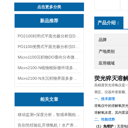
点击更多分类
新品推荐
产品介绍：
PO2100封闭式平面光极分析仪DO二维成像
品牌
PO1100便携式平面光极分析仪DO二维成像
产地类别
Micro1100沉积物DO垂向分布微电极测量系统
应用领域
Micro2100-N植物根际微环境多通道微电极分析系统
荧光猝灭溶解
Micro2100-N水沉积物界面多参数微电极分析系统
高精度荧光溶氧仪是
测定。仪器外形新颖
相关文章
一、技术原理
溶氧仪中的溶解氧荧
溶解氧浓度。其内置
移动监测+深度分析，智感单颗粒质谱仪的硬核实力
二、性能优势
告别凭经验乱开增氧机！水产养殖进入“数据增氧”智能新模式
（1）免维护：
无需电