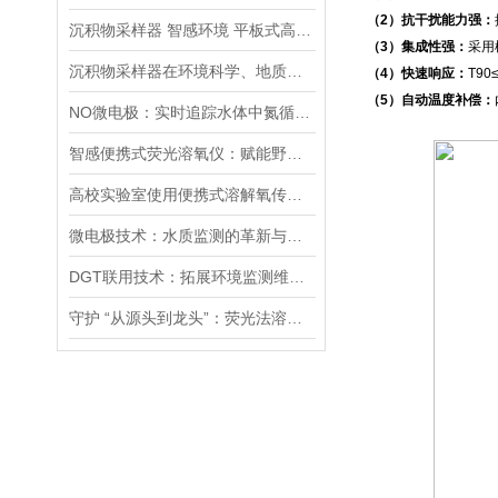
（2）抗干扰能力强：
沉积物采样器 智感环境 平板式高分辨HR-TCH DGT
（3）集成性强：
采用
沉积物采样器在环境科学、地质学和生物学等领域中被广泛使用
（4）快速响应：
T9
（5）自动温度补偿：
NO微电极：实时追踪水体中氮循环的动态变化
智感便携式荧光溶氧仪：赋能野外复杂环境下的高精度河流监测
高校实验室使用便携式溶解氧传感器的正确打开方式
微电极技术：水质监测的革新与未来展望
DGT联用技术：拓展环境监测维度与深度
守护 “从源头到龙头”：荧光法溶氧仪在饮用水安全监测中的关键作用