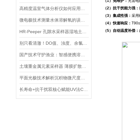
（1）免维护：
无需电
高精度温室气体分析仪如何应用在4000m深海探测中？
（2）抗干扰能力强：
（3）集成性强：
采用
微电极技术测量水体溶解氧的误差溯源与精准优化策略
（4）快速响应：
T9
（5）自动温度补偿：
HR-Peeper 孔隙水采样器湿地土壤或沉积物可溶性目标物质
别只看清澈！DO值、浊度、余氯……6大指标告诉你水有多“干净”
国产技术守护渔业：智感便携溶氧仪让淡水养殖溶氧监测更高效
土壤重金属元素采样器 薄膜扩散梯度装置DGT
平面光极技术解析沉积物微尺度动态：DO与pH参数的分布特征及变化规律
长寿命+抗干扰双核心赋能UV法COD检测仪精准监控