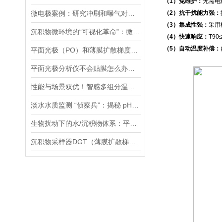
（1）免维护：
无需电
微电极案例：研究冲刷和曝气对膜曝气生物膜影响：N2O排放分析
（2）抗干扰能力强：
（3）集成性强：
采用
沉积物微环境的“可视化革命”：微电极技术如何破解关键参数监测难题
（4）快速响应：
T9
（5）自动温度补偿：
平面光极（PO）和薄膜扩散梯度（DGT）技术联用研究镉的迁移转化过程案例
平面光极分析仪不会贴膜怎么办，手把手教您，包教包会！
性能与场景双优！智感多组分温室气体分析仪高精度、全场景的监测解决方案
淡水水质监测 “侦察兵”：揭秘 pH、ORP 等七大参数传感器的硬核实力
生物扰动下的水/沉积物体系：平面光极技术揭示的新视角
沉积物采样器DGT（薄膜扩散梯度）在多种环境介质中都有应用