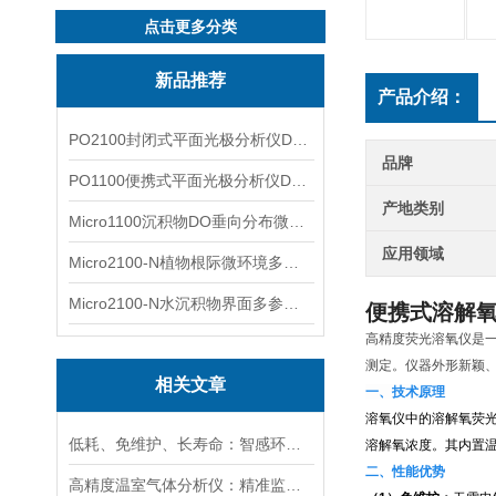
点击更多分类
新品推荐
产品介绍：
PO2100封闭式平面光极分析仪DO二维成像
品牌
PO1100便携式平面光极分析仪DO二维成像
产地类别
Micro1100沉积物DO垂向分布微电极测量系统
应用领域
Micro2100-N植物根际微环境多通道微电极分析系统
Micro2100-N水沉积物界面多参数微电极分析系统
便携式溶解氧
高精度荧光溶氧仪是
测定。仪器外形新颖
相关文章
一、技术原理
溶氧仪中的溶解氧荧
低耗、免维护、长寿命：智感环境荧光法溶氧传感器实力出圈
溶解氧浓度。其内置
二、性能优势
高精度温室气体分析仪：精准监测温室气体排放，助力碳中和目标