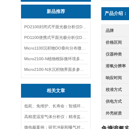
新品推荐
产品介绍：
PO2100封闭式平面光极分析仪DO二维成像
品牌
PO1100便携式平面光极分析仪DO二维成像
价格区间
Micro1100沉积物DO垂向分布微电极测量系统
仪器种类
Micro2100-N植物根际微环境多通道微电极分析系统
溶氧分辨率
Micro2100-N水沉积物界面多参数微电极分析系统
响应时间
校准方式
相关文章
供电方式
低耗、免维护、长寿命：智感环境荧光法溶氧传感器实力出圈
外壳材质
高精度温室气体分析仪：精准监测温室气体排放，助力碳中和目标
微电极案例：研究冲刷和曝气对膜曝气生物膜影响：N2O排放分析
鱼塘溶氧