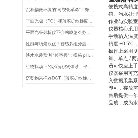
便携式高精度
沉积物微环境的“可视化革命”：微电极技术如何破解关键参数监测难题
殖、污水处理
平面光极（PO）和薄膜扩散梯度（DGT）技术联用研究镉的迁移转化过程案例
作业与实验室
仪器核心采用
平面光极分析仪不会贴膜怎么办，手把手教您，包教包会！
手动输入温度值，
精度 ±0.
性能与场景双优！智感多组分温室气体分析仪高精度、全场景的监测解决方案
操作上采用 
淡水水质监测 “侦察兵”：揭秘 pH、ORP 等七大参数传感器的硬核实力
量、单点 /
员可快速上手
生物扰动下的水/沉积物体系：平面光极技术揭示的新视角
仪器采用可充
沉积物采样器DGT（薄膜扩散梯度）在多种环境介质中都有应用
入数据采集系
即可，存放需
售后提供一年
品质，成为水