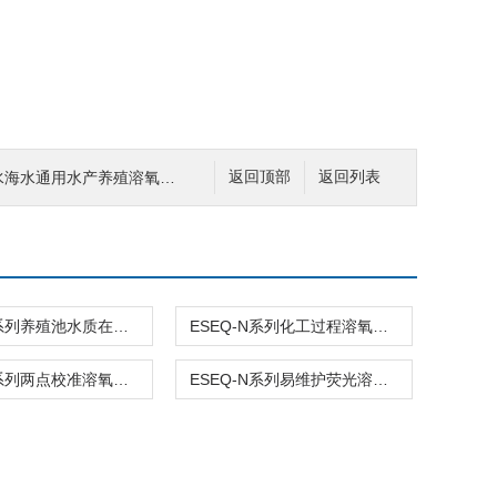
水海水通用水产养殖溶氧检测仪
返回顶部
返回列表
ESEQ-N系列养殖池水质在线检测 便携式溶氧测定仪
ESEQ-N系列化工过程溶氧仪 按需定制工艺水监测
ESEQ-N系列两点校准溶氧测定仪 场景定制排污口检测
ESEQ-N系列易维护荧光溶氧仪 定制参数养殖池监测