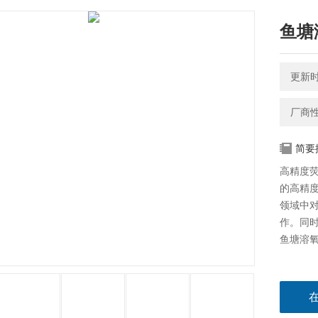
鱼塘
更新时间
厂商
简要
高精度
的高精
领域中
作。同
鱼塘溶