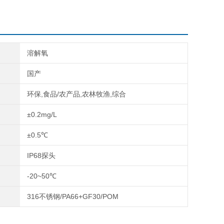
溶解氧
国产
环保,食品/农产品,农林牧渔,综合
±0.2mg/L
±0.5℃
IP68探头
-20~50℃
316不锈钢/PA66+GF30/POM