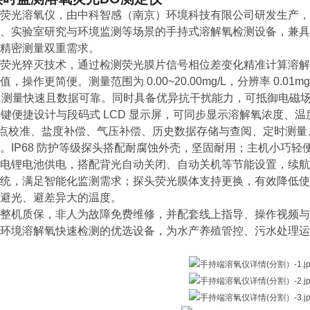
荧光溶氧仪，由中科智感（南京）环境科技有限公司研发生产，
、实验室研究与环境监测等场景的手持式溶解氧检测设备，兼具
精密测量双重需求。
荧光猝灭技术，通过检测荧光膜片信号相位差变化精准计算溶解
操作更简便。测量范围为 0.00~20.00mg/L，分辨率 0.01mg/
5℃，测量快速且数据可靠。同时具备优异抗干扰能力，可抵御电
9 键便捷设计与段码式 LCD 显示屏，可同步显示溶解氧浓度
 两点校准、盐度补偿、气压补偿、历史数据存储与查阅、定时测
。IP68 防护等级探头搭配耐腐蚀外壳，坚固耐用；主机小巧
电锂电池供电，搭配背光自动关闭、自动关机等节能设置，续航更持久
统，满足智能化监测需求；探头荧光膜体支持更换，有效降低使
避光、避
差异大的
温度。
整机质保，非人为故障免费维修，并配套线上指导、操作视频与客服
环境溶解氧快速检测的优选设备，为水产养殖管控、污水处理运