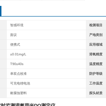
智感环境
检测项目
面议
产地类别
便携式
应用领域
±0.01mg/L
溶氧精度
T90≤40s
温度精度
单双点校准
防护等级
可充电锂电池
工作温度
耐腐蚀塑料
探头材质
实时监测溶氧荧光DO测定仪