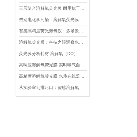
三层复合溶解氧荧光膜 耐用抗干扰传感膜片介绍
告别电化学污染！溶解氧荧光膜技术开启水产养殖精准监测时代
智感高精度荧光溶氧仪：多场景水质监测的核心解决方案
溶解氧荧光膜：科技之眼洞察水体奥秘
荧光膜分析耗材 溶解氧（DO）荧光膜 平面光极分析仪器
高响应溶解氧荧光膜 实时曝气自控快速传感耗材
高精度溶解氧荧光膜 水质在线监测稳定传感耗材推荐
从实验室到排污口：智感溶解氧荧光膜片，全场景守护水体监测精度