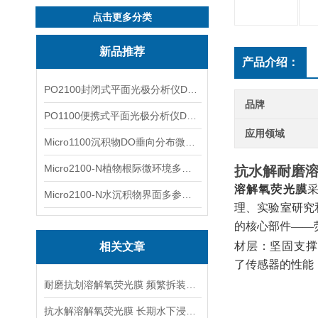
点击更多分类
新品推荐
产品介绍：
PO2100封闭式平面光极分析仪DO二维成像
品牌
PO1100便携式平面光极分析仪DO二维成像
应用领域
Micro1100沉积物DO垂向分布微电极测量系统
Micro2100-N植物根际微环境多通道微电极分析系统
抗水解耐磨溶
溶解氧荧光膜
Micro2100-N水沉积物界面多参数微电极分析系统
理、实验室研究
的核心部件——
材层：坚固支撑
相关文章
了传感器的性能
耐磨抗划溶解氧荧光膜 频繁拆装巡检专用膜片
抗水解溶解氧荧光膜 长期水下浸泡专用传感耗材