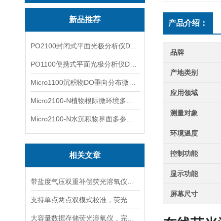
新品推荐
产品介绍：
PO2100封闭式平面光极分析仪DO二维成像
品牌
PO1100便携式平面光极分析仪DO二维成像
产地类别
Micro1100沉积物DO垂向分布微电极测量系统
应用领域
Micro2100-N植物根际微环境多通道微电极分析系统
测量对象
Micro2100-N水沉积物界面多参数微电极分析系统
环境温度
控制功能
相关文章
显示功能
带盐度气压双重补偿荧光溶氧仪，海水高海拔复杂水体精准检测
屏幕尺寸
支持单点两点双模式校准，荧光溶氧仪适配不同精度水质检测
大容量数据存储荧光溶氧仪，完整留存水质检测记录便于溯源管理