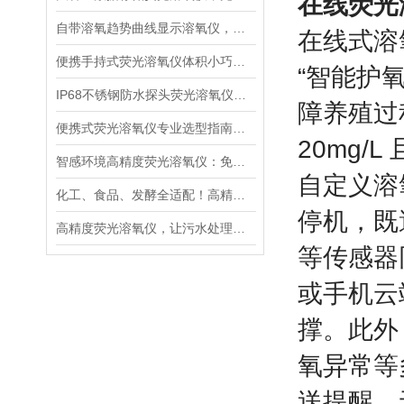
在线荧光
自带溶氧趋势曲线显示溶氧仪，直观分析水体溶氧动态变化规律
在线式溶
便携手持式荧光溶氧仪体积小巧轻便，适合野外多点水质巡检
“智能护
IP68不锈钢防水探头荧光溶氧仪，深水淤泥污水长期稳定采样
障养殖过
便携式荧光溶氧仪专业选型指南：精度、响应速度、防护等级解读
20mg/
智感环境高精度荧光溶氧仪：免维护与超快响应的核心技术解析
自定义溶
化工、食品、发酵全适配！高精度荧光溶氧仪如何成为工业界的“氧气管家”
停机，既
高精度荧光溶氧仪，让污水处理厂出水水质达标率飙升！
等传感器
或手机云
撑。此外
氧异常等
送提醒，