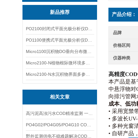
新品推荐
产品介绍：
PO2100封闭式平面光极分析仪DO二维成像
品牌
PO1100便携式平面光极分析仪DO二维成像
价格区间
Micro1100沉积物DO垂向分布微电极测量系统
仪器种类
Micro2100-N植物根际微环境多通道微电极分析系统
高精度CO
Micro2100-N水沉积物界面多参数微电极分析系统
本产品是基
中悬浮物对
向排污管网
相关文章
成本、低功
• 采用宽
高污泥高浊污水COD精准监测 一体化同步浊度检测补偿技术应用说明
• 多波长U
PO4G02/PO4G05/PO4G10 COD传感器完整选型指南 光程量程差异与适用场景
• 多种光
• 自研产
野外监测供电不稳难题解决COD传感器DC9~24V宽电压适配方案介绍