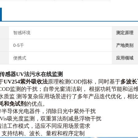
智感环境
测定原理
0-5千
产地类别
便携式
应用领域
D传感器UV法污水在线监测
于
UV254紫外吸收法
原理检测COD指标，同时基于
多波长
COD监测的干扰；自带光窗清洁刷， 根据功耗节能和运
水质监 测等复杂应用场景进行了多年产品迭代优化，相比
耗和免试剂
的优点。
禁带半导体光电器件，消除日光中紫外干扰
V-Vis吸光度监测，双重算法削减悬浮物干扰
窗清洁工作模式，适应不同应用场景需求
品，支持结构、波长、量程和程序定制