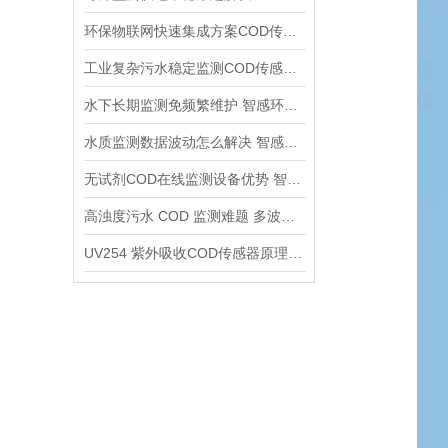
环保物联网快速集成方案COD传感器RS485 MODBUS通用通讯优势详解
工业复杂污水稳定监测COD传感器 IP68全密封工业防护全面解析
水下长期监测免频繁维护 智感环境COD传感器自动清洁系统详解
水质监测数据波动怎么解决 智感环境COD传感器多重算法稳数据
无试剂COD在线监测设备优势 智感传感器削减长期运维成本
高浊度污水 COD 监测难题 多波长修正COD传感器应用优势
UV254 紫外吸收COD传感器原理 智感多波长在线监测设备应用优势