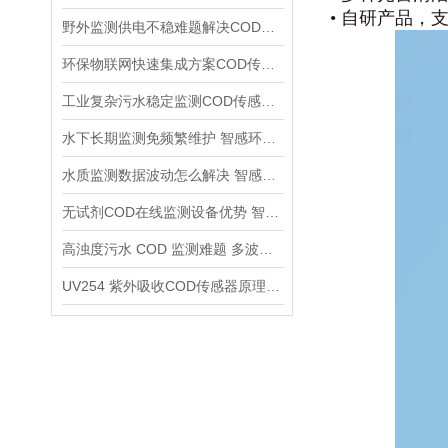
• 自研产品
野外监测供电不稳难题解决COD传感器DC9~24V宽电压适配方案介绍
环保物联网快速集成方案COD传感器RS485 MODBUS通用通讯优势详解
工业复杂污水稳定监测COD传感器 IP68全密封工业防护全面解析
水下长期监测免频繁维护 智感环境COD传感器自动清洁系统详解
水质监测数据波动怎么解决 智感环境COD传感器多重算法稳数据
无试剂COD在线监测设备优势 智感传感器削减长期运维成本
高浊度污水 COD 监测难题 多波长修正COD传感器应用优势
UV254 紫外吸收COD传感器原理 智感多波长在线监测设备应用优势