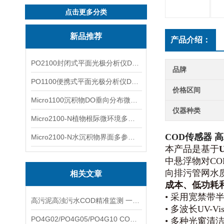
点击更多分类
新品推荐
产品介绍：
PO2100封闭式平面光极分析仪DO二维成像
品牌
PO1100便携式平面光极分析仪DO二维成像
价格区间
Micro1100沉积物DO垂向分布微电极测量系统
仪器种类
Micro2100-N植物根际微环境多通道微电极分析系统
COD传感器 
Micro2100-N水沉积物界面多参数微电极分析系统
本产品是基于
中悬浮物对C
向排污管网水
相关文章
成本、低功耗
• 采用宽禁
高污泥高浊污水COD精准监测 一体化同步浊度检测补偿技术应用说明
• 多波长UV
PO4G02/PO4G05/PO4G10 COD传感器完整选型指南 光程量程差异与适用场景
• 多种光窗