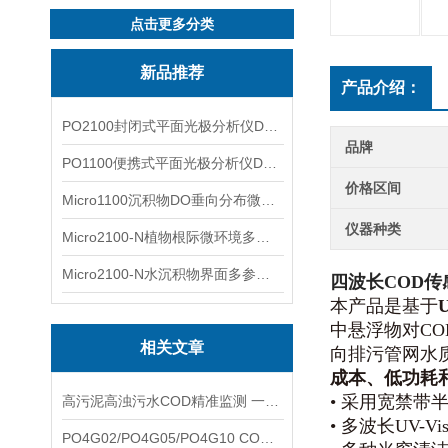
点击更多分类
新品推荐
产品介绍：
PO2100封闭式平面光极分析仪DO二维成像
品牌
PO1100便携式平面光极分析仪DO二维成像
价格区间
Micro1100沉积物DO垂向分布微电极测量系统
仪器种类
Micro2100-N植物根际微环境多通道微电极分析系统
Micro2100-N水沉积物界面多参数微电极分析系统
四波长COD传
本产品是基于
中悬浮物对C
相关文章
向排污管网水
成本、低功耗
• 采用宽禁
高污泥高浊污水COD精准监测 一体化同步浊度检测补偿技术应用说明
• 多波长UV
PO4G02/PO4G05/PO4G10 COD传感器完整选型指南 光程量程差异与适用场景