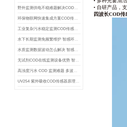
• 多种光窗
• 自研产品
野外监测供电不稳难题解决COD传感器DC9~24V宽电压适配方案介绍
四波长COD传
环保物联网快速集成方案COD传感器RS485 MODBUS通用通讯优势详解
工业复杂污水稳定监测COD传感器 IP68全密封工业防护全面解析
水下长期监测免频繁维护 智感环境COD传感器自动清洁系统详解
水质监测数据波动怎么解决 智感环境COD传感器多重算法稳数据
无试剂COD在线监测设备优势 智感传感器削减长期运维成本
高浊度污水 COD 监测难题 多波长修正COD传感器应用优势
UV254 紫外吸收COD传感器原理 智感多波长在线监测设备应用优势