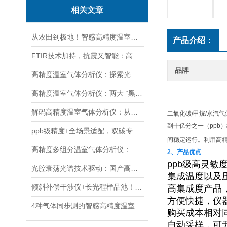
相关文章
从农田到极地！智感高精度温室气体分析仪赋能多领域生态与气候研究
产品介绍：
FTIR技术加持，抗震又智能：高精度温室气体分析仪实力圈粉
品牌
高精度温室气体分析仪：探索光与物质的奇妙互动
高精度温室气体分析仪：两大 “黑科技” 突破监测极限
解码高精度温室气体分析仪：从核心技术迭代到全场景应用落地
二氧化碳/甲烷/水汽
到十亿分之一（ppb
ppb级精度+全场景适配，双碳专用温室气体分析仪革新气体监测
间稳定运行。利用高
高精度多组分温室气体分析仪：覆盖大气-土壤场景的多维度碳管理支撑技术
2、产品优点
ppb级高灵敏
光腔衰荡光谱技术驱动：国产高精度温室气体分析仪的自主可控技术突破
集成温度以及
倾斜补偿干涉仪+长光程样品池！智感多组分温室气体分析仪筑牢测量精度
高集成度产品
方便快捷，仪
4种气体同步测的智感高精度温室气体分析仪，为“双碳”战略添助力！
购买成本相对
自动采样，可