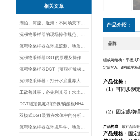
相关文章
湖泊、河流、近海：不同场景下沉积物采样器的选型方案
产品介绍：
沉积物采样器的现场操作规范、样品保存与运输技术要点指南
品牌
沉积物采样器在环境监测、地质调查与生态研究中的关键作用
沉积物采样器DGT的原理及操作方法
组成与结构：
平板式D
定后的
A
、
B
构成平板
沉积物采样器DGT（薄膜扩散梯度）在多种环境介质中都有应用
沉积物采样器：打开水底世界大门的重要工具
产品优势：
（1）
可同步测定Fe,
工欲善其事，必先利其器！水土采样需要哪些高效“装备”？
DGT测定氨氮/硝态氮/磷酸根NH4+/NO3-/PO43-
（2）
固定膜物
双模式DGT装置在水体中的分析实验与操作流程分享
沉积物采样器在环境科学、地质学和生物学等领域中被广泛使用
产品构成
：该产品采
产品规格
：固定