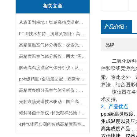
相关文章
从农田到极地！智感高精度温室气体分析仪赋能多领域生态与气候研究
产品介绍：
FTIR技术加持，抗震又智能：高精度温室气体分析仪实力圈粉
高精度温室气体分析仪：探索光与物质的奇妙互动
品牌
高精度温室气体分析仪：两大 “黑科技” 突破监测极限
二氧化碳/
解码高精度温室气体分析仪：从核心技术迭代到全场景应用落地
件和窄线宽激光
素。除此之外，
ppb级精度+全场景适配，双碳专用温室气体分析仪革新气体监测
算法，结合图形
高精度多组分温室气体分析仪：覆盖大气-土壤场景的多维度碳管理支撑技术
该仪器在各
术支持。
光腔衰荡光谱技术驱动：国产高精度温室气体分析仪的自主可控技术突破
2、产品优点
倾斜补偿干涉仪+长光程样品池！智感多组分温室气体分析仪筑牢测量精度
ppb级高灵敏
集成温度以及压
4种气体同步测的智感高精度温室气体分析仪，为“双碳”战略添助力！
高集成度产品，
方便快捷，仪器