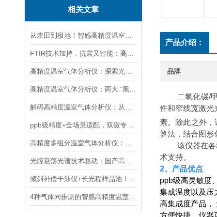
相关文章
从农田到极地！智感高精度温室气体分析仪赋能多领域生态与气候研究
产品介绍：
FTIR技术加持，抗震又智能：高精度温室气体分析仪实力圈粉
高精度温室气体分析仪：探索光与物质的奇妙互动
品牌
高精度温室气体分析仪：两大 “黑科技” 突破监测极限
二氧化碳/
解码高精度温室气体分析仪：从核心技术迭代到全场景应用落地
件和窄线宽激光
素。除此之外，
ppb级精度+全场景适配，双碳专用温室气体分析仪革新气体监测
算法，结合图形
高精度多组分温室气体分析仪：覆盖大气-土壤场景的多维度碳管理支撑技术
该仪器在各
术支持。
光腔衰荡光谱技术驱动：国产高精度温室气体分析仪的自主可控技术突破
2、产品优点
倾斜补偿干涉仪+长光程样品池！智感多组分温室气体分析仪筑牢测量精度
ppb级高灵敏
集成温度以及压
4种气体同步测的智感高精度温室气体分析仪，为“双碳”战略添助力！
高集成度产品，
方便快捷，仪器