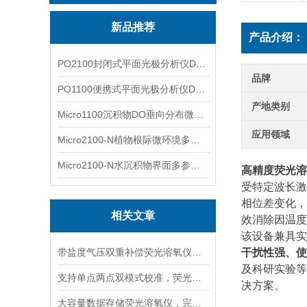
新品推荐
产品介绍：
PO2100封闭式平面光极分析仪DO二维成像
品牌
PO1100便携式平面光极分析仪DO二维成像
产地类别
Micro1100沉积物DO垂向分布微电极测量系统
应用领域
Micro2100-N植物根际微环境多通道微电极分析系统
Micro2100-N水沉积物界面多参数微电极分析系统
高精度荧光溶
受特定波长激
相位差变化，
相关文章
效消除因温度
该设备兼具实
带盐度气压双重补偿荧光溶氧仪，海水高海拔复杂水体精准检测
干扰性强、使
及科研实验等
支持单点两点双模式校准，荧光溶氧仪适配不同精度水质检测
决方案。
大容量数据存储荧光溶氧仪，完整留存水质检测记录便于溯源管理