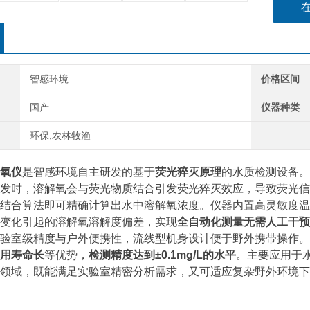
智感环境
价格区间
国产
仪器种类
环保,农林牧渔
氧仪
是智感环境自主研发的基于
荧光猝灭原理
的水质检测设备。
发时，溶解氧会与荧光物质结合引发荧光猝灭效应，导致荧光信
结合算法即可精确计算出水中溶解氧浓度。仪器内置高灵敏度温
变化引起的溶解氧溶解度偏差，实现
全自动化测量无需人工干预
验室级精度与户外便携性，流线型机身设计便于野外携带操作。
用寿命长
等优势，
检测精度达到±0.1mg/L的
水平
。主要应用于
领域，既能满足实验室精密分析需求，又可适应复杂野外环境下