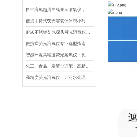
自带溶氧趋势曲线显示溶氧仪，直观分析水体溶氧动态变化规律
便携手持式荧光溶氧仪体积小巧轻便，适合野外多点水质巡检
IP68不锈钢防水探头荧光溶氧仪，深水淤泥污水长期稳定采样
便携式荧光溶氧仪专业选型指南：精度、响应速度、防护等级解读
智感环境高精度荧光溶氧仪：免维护与超快响应的核心技术解析
化工、食品、发酵全适配！高精度荧光溶氧仪如何成为工业界的“氧气管家”
高精度荧光溶氧仪，让污水处理厂出水水质达标率飙升！