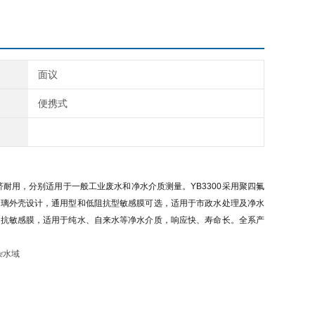
面议
便携式
经济耐用，分别适用于一般工业废水和净水介质测量。YB3300采用聚四氟
P为玻璃外壳设计，通用型和低阻抗型敏感膜可选，适用于市政水处理及净水
用低阻抗敏感膜，适用于纯水、自来水等净水介质，响应快、寿命长。全系产