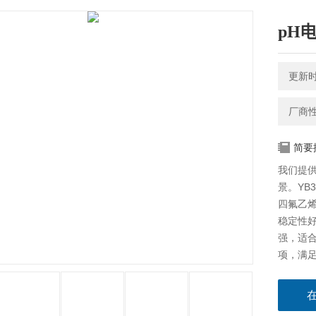
pH
更新时间
厂商
简要
我们提
景。YB
四氟乙烯
稳定性好
强，适
项，满