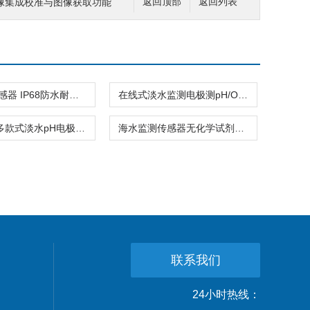
像集成校准与图像获取功能
返回顶部
返回列表
智感pH传感器 IP68防水耐腐蚀工业废水监测
在线式淡水监测电极测pH/ORP等核心指标
高性价比多款式淡水pH电极常规款/工业款
海水监测传感器无化学试剂污染抗干扰设计
联系我们
24小时热线：