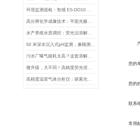
环境监测巡检：智感 ES-DO10 溶解氧分析仪野外快速检测应用
高分辨化学成像技术：平面光极传感系统的原理与应用研究
水产养殖水质调控：荧光法溶解氧传感器的精准数据支撑
50 米深水沉入式pH监测，兼顾测量稳定与便捷运维
污水厂曝气能耗太高？这套溶解氧精细化调控方案，落地就能节能
您的
微升级，大不同！高精度荧光溶氧仪如何突破传统测量瓶颈？
高精度温室气体分析仪：探索光与物质的奇妙互动
您的
联系
常用