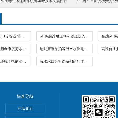
工业有毒气体遥测系统傅里叶技术抗震性强
下一篇 :
平面光极荧光成
高强度全量程pH传感器 常规/升级双款
pH传感器耐压6bar管道沉入双模式
基础与特殊监测全维度海水水质监测设备
适配河道湖泊等淡水水质电极全场景监测设备
高精度抗海洋环境干扰的水质多参数传感器
海水水质分析仪系列适配浮标岸站船载
快速导航
器孔隙水采集30+溶解态
产品展示