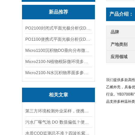
新品推荐
产品介绍：
PO2100封闭式平面光极分析仪DO二维成像
品牌
PO1100便携式平面光极分析仪DO二维成像
产地类别
Micro1100沉积物DO垂向分布微电极测量系统
应用领域
Micro2100-N植物根际微环境多通道微电极分析系统
Micro2100-N水沉积物界面多参数微电极分析系统
我们
提供多款高性
乙烯外壳，具备优
相关文章
行业。YB370
品支持多种温补类
第三方环境检测外业采样，便携式溶氧仪核心参数筛选标准
污水厂曝气池 DO 数值偏低？便携式溶氧仪现场排查操作流程
水质COD监测总不准？四波长紫外检测技术，搞定浊度色度干扰难题