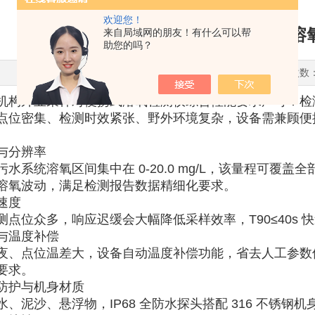
欢迎您！
第三方环境检测外业采样，便携式溶
来自局域网的朋友！有什么可以帮
助您的吗？
更新时间：2026-07-06 点击次数
机构外业采样对便携式溶氧检测仪综合性能要求严苛：检
点位密集、检测时效紧张、野外环境复杂，设备需兼顾便
。
与分辨率
水系统溶氧区间集中在 0-20.0 mg/L，该量程可覆盖全部
溶氧波动，满足检测报告数据精细化要求。
速度
测点位众多，响应迟缓会大幅降低采样效率，T90≤40s
与温度补偿
、点位温差大，设备自动温度补偿功能，省去人工参数修正，±
要求。
防护与机身材质
水、泥沙、悬浮物，IP68 全防水探头搭配 316 不锈