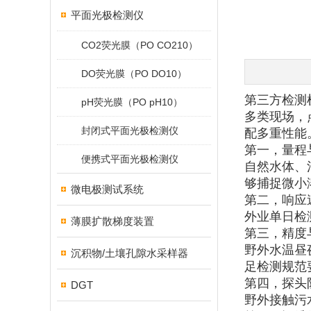
平面光极检测仪
CO2荧光膜（PO CO210）
DO荧光膜（PO DO10）
第三方检测
pH荧光膜（PO pH10）
多类现场，
封闭式平面光极检测仪
配多重性能
第一，量程
便携式平面光极检测仪
自然水体、污
够捕捉微小
微电极测试系统
第二，响应
外业单日检
薄膜扩散梯度装置
第三，精度
野外水温昼夜
沉积物/土壤孔隙水采样器
足检测规范
第四，探头
DGT
野外接触污