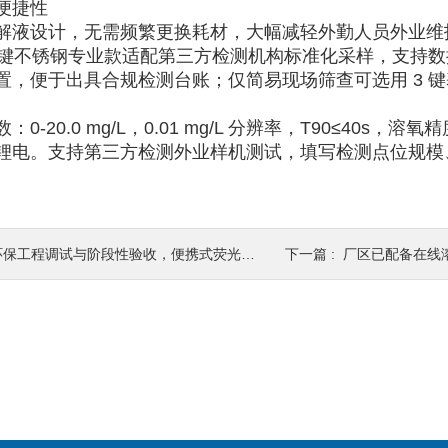
便捷性
解液设计，无需频繁更换耗材，大幅减轻外勤人员外业维
9 键不锈钢专业款适配第三方检测机构标准化采样，支持数
置，便于出具合规检测台账；仅简易现场筛查可选用 3 键
0-20.0 mg/L，0.01 mg/L 分辨率，T90≤40s，溶氧精度
锂电。支持第三方检测外业样机测试，填写检测点位规模
保工程调试与阶段性验收，便携式荧光溶氧仪解决哪些检测痛点
下一篇 :
厂区已配备在线溶氧监测仪