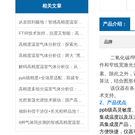
相关文章
从农田到极地！智感高精度温室气体分析仪赋能多领域生态与气候研究
产品介绍：
FTIR技术加持，抗震又智能：高精度温室气体分析仪实力圈粉
品牌
高精度温室气体分析仪：探索光与物质的奇妙互动
高精度温室气体分析仪：两大 “黑科技” 突破监测极限
二氧化碳/
件和窄线宽激光
解码高精度温室气体分析仪：从核心技术迭代到全场景应用落地
素。除此之外，
ppb级精度+全场景适配，双碳专用温室气体分析仪革新气体监测
算法，结合图形
该仪器在各
高精度多组分温室气体分析仪：覆盖大气-土壤场景的多维度碳管理支撑技术
术支持。
光腔衰荡光谱技术驱动：国产高精度温室气体分析仪的自主可控技术突破
2、产品优点
ppb级高灵敏
倾斜补偿干涉仪+长光程样品池！智感多组分温室气体分析仪筑牢测量精度
集成温度以及压
4种气体同步测的智感高精度温室气体分析仪，为“双碳”战略添助力！
高集成度产品，
方便快捷，仪器