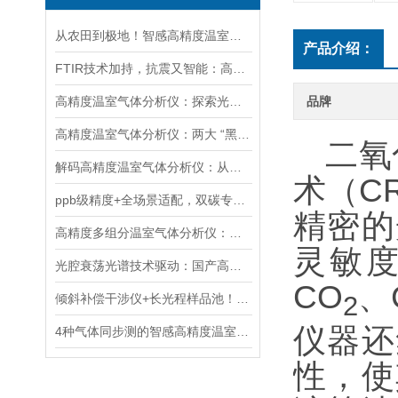
从农田到极地！智感高精度温室气体分析仪赋能多领域生态与气候研究
产品介绍：
FTIR技术加持，抗震又智能：高精度温室气体分析仪实力圈粉
高精度温室气体分析仪：探索光与物质的奇妙互动
品牌
高精度温室气体分析仪：两大 “黑科技” 突破监测极限
二氧
解码高精度温室气体分析仪：从核心技术迭代到全场景应用落地
术（C
ppb级精度+全场景适配，双碳专用温室气体分析仪革新气体监测
精密的
高精度多组分温室气体分析仪：覆盖大气-土壤场景的多维度碳管理支撑技术
灵敏度
光腔衰荡光谱技术驱动：国产高精度温室气体分析仪的自主可控技术突破
CO
、
2
倾斜补偿干涉仪+长光程样品池！智感多组分温室气体分析仪筑牢测量精度
仪器还
4种气体同步测的智感高精度温室气体分析仪，为“双碳”战略添助力！
性，使