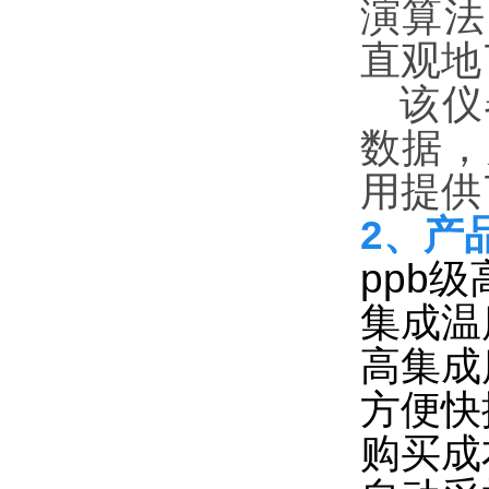
演算法
直观地
该仪
数据，
用提供
2、产
ppb
集成温
高集成
方便快
购买成