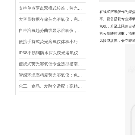
支持单点两点双模式校准，荧光溶氧仪适配不同精度水质检测
在线式溶氧仪作为聚焦
大容量数据存储荧光溶氧仪，完整留存水质检测记录便于溯源管理
率。设备搭载专业溶氧传
氧机，升至上限则自动
自带溶氧趋势曲线显示溶氧仪，直观分析水体溶氧动态变化规律
机云端随时调取，清
风险或故障，会立即通
便携手持式荧光溶氧仪体积小巧轻便，适合野外多点水质巡检
IP68不锈钢防水探头荧光溶氧仪，深水淤泥污水长期稳定采样
便携式荧光溶氧仪专业选型指南：精度、响应速度、防护等级解读
智感环境高精度荧光溶氧仪：免维护与超快响应的核心技术解析
化工、食品、发酵全适配！高精度荧光溶氧仪如何成为工业界的“氧气管家”