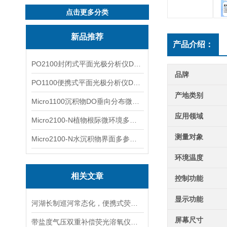
点击更多分类
新品推荐
产品介绍：
PO2100封闭式平面光极分析仪DO二维成像
品牌
PO1100便携式平面光极分析仪DO二维成像
产地类别
Micro1100沉积物DO垂向分布微电极测量系统
应用领域
Micro2100-N植物根际微环境多通道微电极分析系统
测量对象
Micro2100-N水沉积物界面多参数微电极分析系统
环境温度
相关文章
控制功能
显示功能
河湖长制巡河常态化，便携式荧光溶氧仪为什么成为现场标配？
屏幕尺寸
带盐度气压双重补偿荧光溶氧仪，海水高海拔复杂水体精准检测