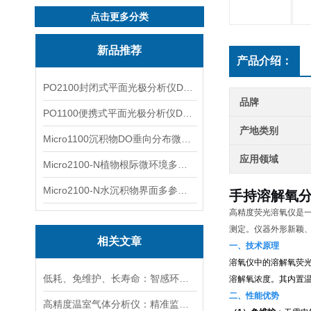
点击更多分类
新品推荐
产品介绍：
PO2100封闭式平面光极分析仪DO二维成像
品牌
PO1100便携式平面光极分析仪DO二维成像
产地类别
Micro1100沉积物DO垂向分布微电极测量系统
应用领域
Micro2100-N植物根际微环境多通道微电极分析系统
Micro2100-N水沉积物界面多参数微电极分析系统
手持溶解氧分
高精度荧光溶氧仪是
测定。仪器外形新颖
相关文章
一、技术原理
溶氧仪中的溶解氧荧
低耗、免维护、长寿命：智感环境荧光法溶氧传感器实力出圈
溶解氧浓度。其内置
二、性能优势
高精度温室气体分析仪：精准监测温室气体排放，助力碳中和目标