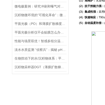
（1）免维护：
无需电
微电极案例：研究冲刷和曝气对膜曝气生物膜影响：N2O排放分析
（2）抗干扰能力强：
（3）集成性强：
采用
沉积物微环境的“可视化革命”：微电极技术如何破解关键参数监测难题
（4）快速响应：
T9
（5）自动温度补偿：
平面光极（PO）和薄膜扩散梯度（DGT）技术联用研究镉的迁移转化过程案例
平面光极分析仪不会贴膜怎么办，手把手教您，包教包会！
性能与场景双优！智感多组分温室气体分析仪高精度、全场景的监测解决方案
淡水水质监测 “侦察兵”：揭秘 pH、ORP 等七大参数传感器的硬核实力
生物扰动下的水/沉积物体系：平面光极技术揭示的新视角
沉积物采样器DGT（薄膜扩散梯度）在多种环境介质中都有应用