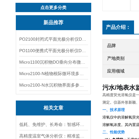
点击更多分类
新品推荐
产品介绍：
PO2100封闭式平面光极分析仪DO二维成像
品牌
PO1100便携式平面光极分析仪DO二维成像
产地类别
Micro1100沉积物DO垂向分布微电极测量系统
应用领域
Micro2100-N植物根际微环境多通道微电极分析系统
Micro2100-N水沉积物界面多参数微电极分析系统
污水/地表水
高精度荧光溶氧仪是
测定。仪器外形新颖
相关文章
一、技术原理
溶氧仪中的溶解氧荧
低耗、免维护、长寿命：智感环境荧光法溶氧传感器实力出圈
溶解氧浓度。其内置
二、性能优势
高精度温室气体分析仪：精准监测温室气体排放，助力碳中和目标