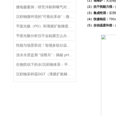
（1）免维护：
无需电
微电极案例：研究冲刷和曝气对膜曝气生物膜影响：N2O排放分析
（2）抗干扰能力强：
（3）集成性强：
采用
沉积物微环境的“可视化革命”：微电极技术如何破解关键参数监测难题
（4）快速响应：
T9
（5）自动温度补偿：
平面光极（PO）和薄膜扩散梯度（DGT）技术联用研究镉的迁移转化过程案例
平面光极分析仪不会贴膜怎么办，手把手教您，包教包会！
性能与场景双优！智感多组分温室气体分析仪高精度、全场景的监测解决方案
淡水水质监测 “侦察兵”：揭秘 pH、ORP 等七大参数传感器的硬核实力
生物扰动下的水/沉积物体系：平面光极技术揭示的新视角
沉积物采样器DGT（薄膜扩散梯度）在多种环境介质中都有应用