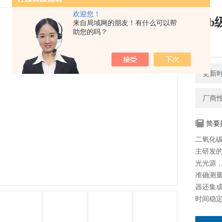
欢迎您！
pp
来自局域网的朋友！有什么可以帮
助您的吗？
制
更新时间
厂商
简要
二氧化碳
主研发
光光源，
准确测量
器还集
时间稳
ppb级