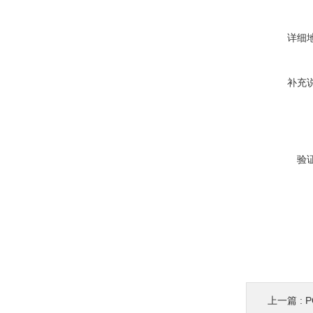
详细
补充
验
上一篇 :
P