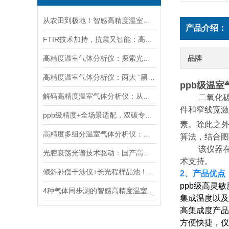
从农田到极地！智感高精度温室气体分析仪赋能多领域生态与气候研究
产品介绍：
FTIR技术加持，抗震又智能：高精度温室气体分析仪实力圈粉
高精度温室气体分析仪：探索光与物质的奇妙互动
品牌
高精度温室气体分析仪：两大 “黑科技” 突破监测极限
ppb级温
解码高精度温室气体分析仪：从核心技术迭代到全场景应用落地
二氧化
件和窄线宽激
ppb级精度+全场景适配，双碳专用温室气体分析仪革新气体监测
素。除此之
高精度多组分温室气体分析仪：覆盖大气-土壤场景的多维度碳管理支撑技术
算法，结合图
该仪器
光腔衰荡光谱技术驱动：国产高精度温室气体分析仪的自主可控技术突破
术支持。
倾斜补偿干涉仪+长光程样品池！智感多组分温室气体分析仪筑牢测量精度
2、产品优点
ppb级高灵
4种气体同步测的智感高精度温室气体分析仪，为“双碳”战略添助力！
集成温度以及
高集成度产品
方便快捷，仪