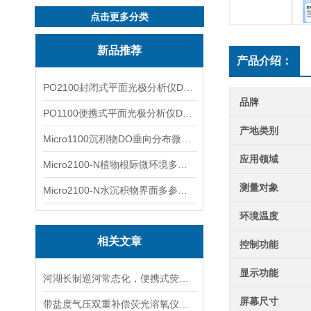
点击更多分类
新品推荐
产品介绍：
PO2100封闭式平面光极分析仪DO二维成像
品牌
PO1100便携式平面光极分析仪DO二维成像
产地类别
Micro1100沉积物DO垂向分布微电极测量系统
应用领域
Micro2100-N植物根际微环境多通道微电极分析系统
测量对象
Micro2100-N水沉积物界面多参数微电极分析系统
环境温度
相关文章
控制功能
显示功能
河湖长制巡河常态化，便携式荧光溶氧仪为什么成为现场标配？
屏幕尺寸
带盐度气压双重补偿荧光溶氧仪，海水高海拔复杂水体精准检测