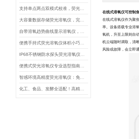
支持单点两点双模式校准，荧光溶氧仪适配不同精度水质检测
在线式溶氧仪可控制鱼
大容量数据存储荧光溶氧仪，完整留存水质检测记录便于溯源管理
在线式溶氧仪作为聚焦
率。设备搭载专业溶氧传
自带溶氧趋势曲线显示溶氧仪，直观分析水体溶氧动态变化规律
氧机，升至上限则自动
机云端随时调取，清
便携手持式荧光溶氧仪体积小巧轻便，适合野外多点水质巡检
风险或故障，会立即通
IP68不锈钢防水探头荧光溶氧仪，深水淤泥污水长期稳定采样
便携式荧光溶氧仪专业选型指南：精度、响应速度、防护等级解读
智感环境高精度荧光溶氧仪：免维护与超快响应的核心技术解析
化工、食品、发酵全适配！高精度荧光溶氧仪如何成为工业界的“氧气管家”