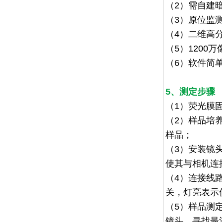
（
2
）需自建
（3）原位监
（
4
）
二维高分
（
5
）
1200
万
（
6
）软件简
5、测定步骤
（1）
荧光膜
（2）
样品培
样品；
（3）
安装镜
使其与相机连
（4）
连接线
关，灯亮表示
（5）
样品测
镜头，寻找最