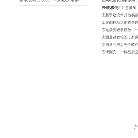
如果电极长期不使用
PH电极
使用注意事项
①新手建议拿其他易
②穿刺样品之前检查以
③电极要轻拿轻放，一
④测量过程较长，所
⑤测量完成后先关软
⑥请测完一个样品后