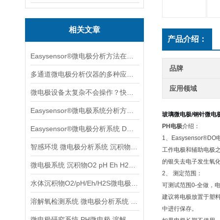
相关文章
产品介绍：
Easysensor®微电极分析方法在葡萄果实成长中的案例分享
品牌
多通道微电极分析仪器的多种应用场景案例分享
应用领域
微电极设备太复杂不会操作？快收下这个速学版操作指南，实用！
Easysensor®微电极系统分析方法与多种实用场景案例分享
玻璃微电极/钢针微电
PH电极
介绍：
Easysensor®微电极分析系统 DO元素原位分析
1、Easysensor®
智感环境 微电极分析系统 沉积物水体土壤检测分析系统
工作电极和辅助电极之
的银失去电子发生氧
微电极系统 沉积物O2 pH Eh H2S等参数检测分析
2、 测定范围：
水体沉积物O2/pH/Eh/H2S微电极分析系统
可测试范围0-全做，电
建议将电极放置于塑
溶解氧检测系统 微电极分析系统 沉积物土壤监测系统
中进行保存。
微电极研究系统 PH微电极 溶解养分析系统