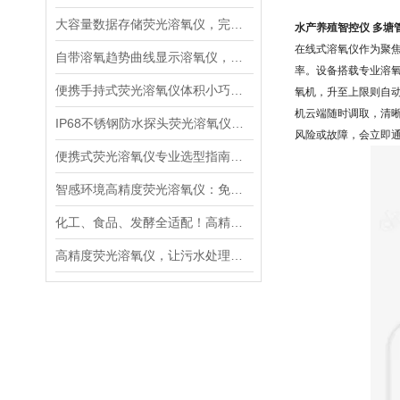
大容量数据存储荧光溶氧仪，完整留存水质检测记录便于溯源管理
水产养殖智控仪 多塘
在线式溶氧仪作为聚焦
自带溶氧趋势曲线显示溶氧仪，直观分析水体溶氧动态变化规律
率。设备搭载专业溶氧传
便携手持式荧光溶氧仪体积小巧轻便，适合野外多点水质巡检
氧机，升至上限则自动
机云端随时调取，清
IP68不锈钢防水探头荧光溶氧仪，深水淤泥污水长期稳定采样
风险或故障，会立即通
便携式荧光溶氧仪专业选型指南：精度、响应速度、防护等级解读
智感环境高精度荧光溶氧仪：免维护与超快响应的核心技术解析
化工、食品、发酵全适配！高精度荧光溶氧仪如何成为工业界的“氧气管家”
高精度荧光溶氧仪，让污水处理厂出水水质达标率飙升！