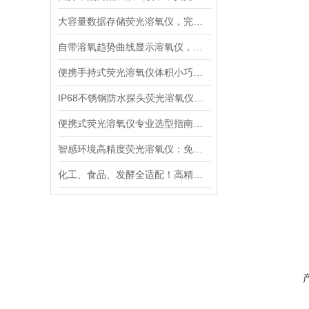
大容量数据存储荧光溶氧仪，完整留存水质检测记录便于溯源管理
自带溶氧趋势曲线显示溶氧仪，直观分析水体溶氧动态变化规律
便携手持式荧光溶氧仪体积小巧轻便，适合野外多点水质巡检
IP68不锈钢防水探头荧光溶氧仪，深水淤泥污水长期稳定采样
便携式荧光溶氧仪专业选型指南：精度、响应速度、防护等级解读
智感环境高精度荧光溶氧仪：免维护与超快响应的核心技术解析
化工、食品、发酵全适配！高精度荧光溶氧仪如何成为工业界的“氧气管家”