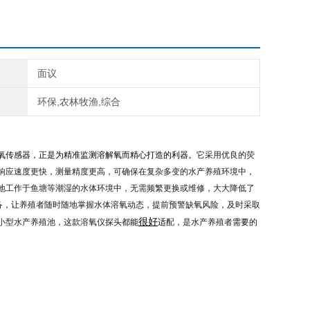
面议
环保,农林牧渔,综合
氧传感器，正是为精准监测溶解氧而精心打造的利器。
它采用优良的荧
响应速度更快，测量精度更高，可确保在复杂多变的水产养殖环境中，
地工作于鱼塘等潮湿的水体环境中，无需频繁更换或维修，大大降低了
设备，让养殖者随时随地掌握水体溶氧动态，提前预警缺氧风险，及时采取
很好
小型水产养殖池，这款溶氧仪探头都
能
适
配，是水产养殖者
需要
的