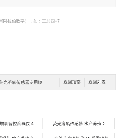
写阿拉伯数字），如：三加四=7
敏荧光溶氧传感器专用膜
返回顶部
返回列表
4.3寸触屏增氧智控溶氧仪 4G远程多塘管理
荧光溶氧传感器 水产养殖DO监测