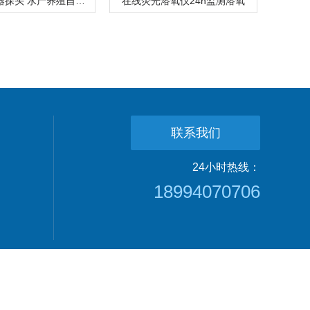
溶氧传感器探头 水产养殖自动温补免维护
在线荧光溶氧仪24h监测溶氧
联系我们
24小时热线：
18994070706
备案号：
sitemap.xml
技术支持：
化工仪器网
管理登陆