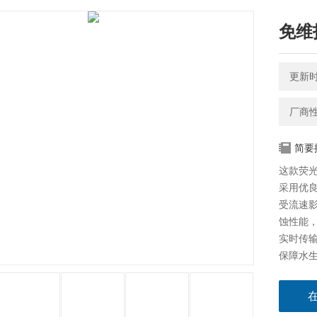
免维
更新时间
厂商
简要
这款荧
采用优
受流速
蚀性能
实时传
保障水
免维护荧