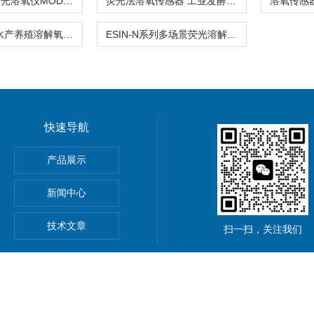
荧光法在线荧光溶氧仪MODBUS协议接PLC
荧光法溶氧传感器 工业发酵罐快速响应
ESIN-N系列水产养殖溶解氧荧光传感器RS485
ESIN-N系列多场景荧光溶解氧传感器 水产工业通用探头
快速导航
器孔隙水采集30+溶解态
产品展示
T
新闻中心
样器48h快速平衡
技术文章
扫一扫，关注我们
sysensor.com.cn) 版权所有