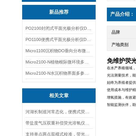
新品推荐
产品介绍：
PO2100封闭式平面光极分析仪DO二维成像
品牌
PO1100便携式平面光极分析仪DO二维成像
产地类别
Micro1100沉积物DO垂向分布微电极测量系统
免维护荧
Micro2100-N植物根际微环境多通道微电极分析系统
在水产养殖领域，
Micro2100-N水沉积物界面多参数微电极分析系统
光法测量技术，能
始终为养殖者提供
使用成本与维护精
相关文章
增氧措施，有效避
智能监测伙伴，助
河湖长制巡河常态化，便携式荧光溶氧仪为什么成为现场标配？
带盐度气压双重补偿荧光溶氧仪，海水高海拔复杂水体精准检测
支持单点两点双模式校准，荧光溶氧仪适配不同精度水质检测