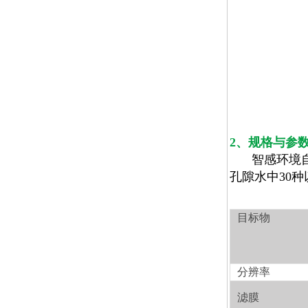
2
、规格与参
智感环境
孔隙水中
30
种
目标物
分辨率
滤膜