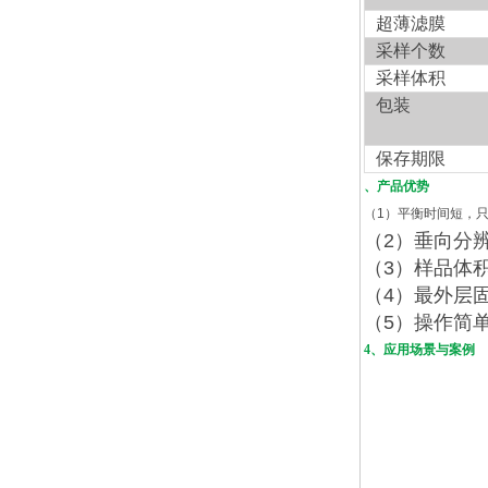
超薄滤膜
采样个数
采样体积
包装
保存期限
、产品优势
（
1
）平衡时间短，
（
2
）垂向分
（
3
）样品体
（
4
）最外层
（
5
）操作简
4、应用场景与案例