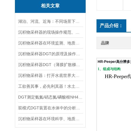
相关文章
湖泊、河流、近海：不同场景下沉积物采样器的选型方案
产品介绍：
沉积物采样器的现场操作规范、样品保存与运输技术要点指南
沉积物采样器在环境监测、地质调查与生态研究中的关键作用
品牌
沉积物采样器DGT的原理及操作方法
HR-Peeper高分
沉积物采样器DGT（薄膜扩散梯度）在多种环境介质中都有应用
1、组成与结构
沉积物采样器：打开水底世界大门的重要工具
HR-Peeper
工欲善其事，必先利其器！水土采样需要哪些高效“装备”？
DGT测定氨氮/硝态氮/磷酸根NH4+/NO3-/PO43-
双模式DGT装置在水体中的分析实验与操作流程分享
沉积物采样器在环境科学、地质学和生物学等领域中被广泛使用